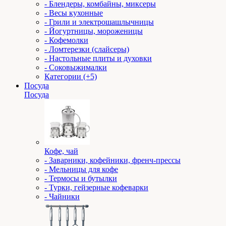
- Блендеры, комбайны, миксеры
- Весы кухонные
- Грили и электрошашлычницы
- Йогуртницы, мороженицы
- Кофемолки
- Ломтерезки (слайсеры)
- Настольные плиты и духовки
- Соковыжималки
Категории (+5)
Посуда
Посуда
Кофе, чай
- Заварники, кофейники, френч-прессы
- Мельницы для кофе
- Термосы и бутылки
- Турки, гейзерные кофеварки
- Чайники