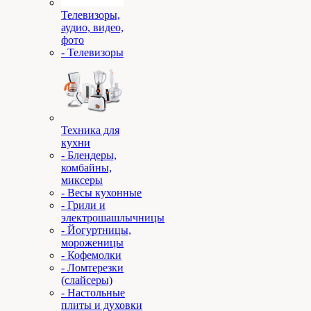
Телевизоры,
аудио, видео,
фото
- Телевизоры
Техника для
кухни
- Блендеры,
комбайны,
миксеры
- Весы кухонные
- Грили и
электрошашлычницы
- Йогуртницы,
мороженицы
- Кофемолки
- Ломтерезки
(слайсеры)
- Настольные
плиты и духовки