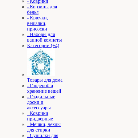
- Коврики
- Корзины для
белья
- Крючки,
вешалки,
присоски
- Наборы для
ванной комнаты
Категории (+4)
Товары для дома
- Гардероб и
хранение вещей
- Гладильные
доски и
аксессуары
- Коврики
придверные
- Мешки, чехлы
для стирки
- Сушилки для