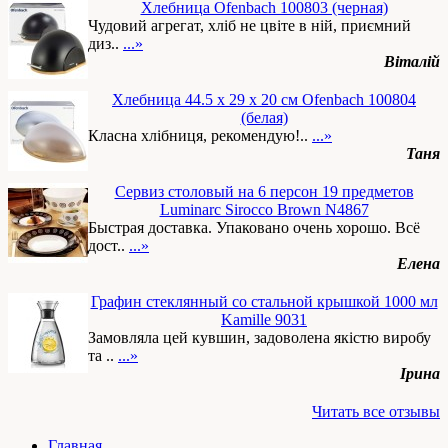
Хлебница Ofenbach 100803 (черная)
Чудовий агрегат, хліб не цвіте в ній, приємний
диз..
...»
Віталій
Хлебница 44.5 х 29 х 20 см Ofenbach 100804
(белая)
Класна хлібниця, рекомендую!..
...»
Таня
Сервиз столовый на 6 персон 19 предметов
Luminarc Sirocco Brown N4867
Быстрая доставка. Упаковано очень хорошо. Всё
дост..
...»
Елена
Графин стеклянный со стальной крышкой 1000 мл
Kamille 9031
Замовляла цей кувшин, задоволена якістю виробу
та ..
...»
Ірина
Читать все отзывы
Главная