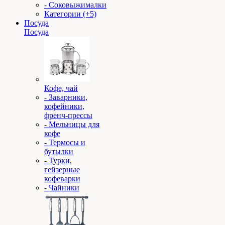
- Соковыжималки
Категории (+5)
Посуда
Посуда
Кофе, чай
- Заварники,
кофейники,
френч-прессы
- Мельницы для
кофе
- Термосы и
бутылки
- Турки,
гейзерные
кофеварки
- Чайники