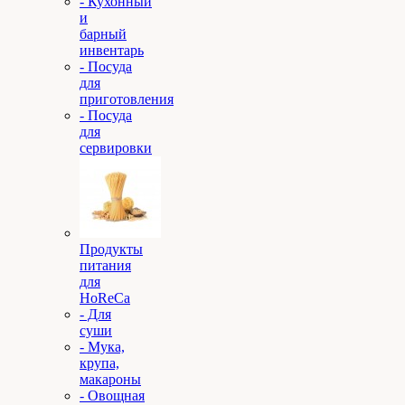
- Кухонный
и
барный
инвентарь
- Посуда
для
приготовления
- Посуда
для
сервировки
Продукты
питания
для
HoReCa
- Для
суши
- Мука,
крупа,
макароны
- Овощная