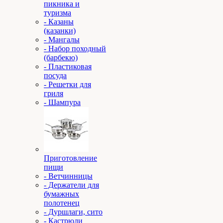
пикника и
туризма
- Казаны
(казанки)
- Мангалы
- Набор походный
(барбекю)
- Пластиковая
посуда
- Решетки для
гриля
- Шампура
Приготовление
пищи
- Ветчинницы
- Держатели для
бумажных
полотенец
- Дуршлаги, сито
- Кастрюли