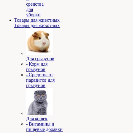
средства
для
уборки
Товары для животных
Товары для животных
Для грызунов
- Корм для
грызунов
- Средства от
паразитов для
грызунов
Для кошек
- Витамины и
пищевые добавки