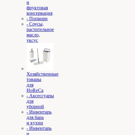
и
фруктовая
консервация
- Попкорн
- Соусы,
растительное
масло,
уксус
Хозяйственные
товары
для
HoReCa
- Аксессуары
для
уборной
- Инвентарь
для бара
и кухни
- Инвентарь
и