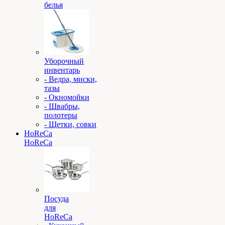
белья
Уборочный
инвентарь
- Ведра, миски,
тазы
- Окномойки
- Швабры,
полотеры
- Щетки, совки
HoReCa
HoReCa
Посуда
для
HoReCa