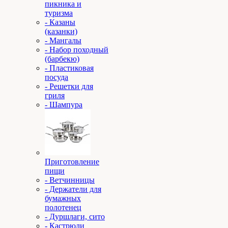
пикника и
туризма
- Казаны
(казанки)
- Мангалы
- Набор походный
(барбекю)
- Пластиковая
посуда
- Решетки для
гриля
- Шампура
Приготовление
пищи
- Ветчинницы
- Держатели для
бумажных
полотенец
- Дуршлаги, сито
- Кастрюли