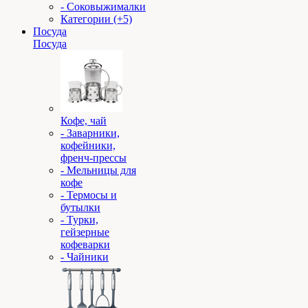
- Соковыжималки
Категории (+5)
Посуда
Посуда
Кофе, чай
- Заварники,
кофейники,
френч-прессы
- Мельницы для
кофе
- Термосы и
бутылки
- Турки,
гейзерные
кофеварки
- Чайники