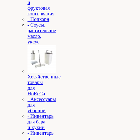
и
фруктовая
консервация
- Попкорн
- Соусы,
растительное
масло,
уксус
Хозяйственные
товары
для
HoReCa
- Аксессуары
для
уборной
- Инвентарь
для бара
и кухни
- Инвентарь
и