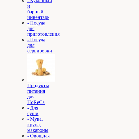
- Кухонный
и
барный
инвентарь
- Посуда
для
приготовления
- Посуда
для
сервировки
Продукты
питания
для
HoReCa
- Для
суши
- Мука,
крупа,
макароны
- Овощная