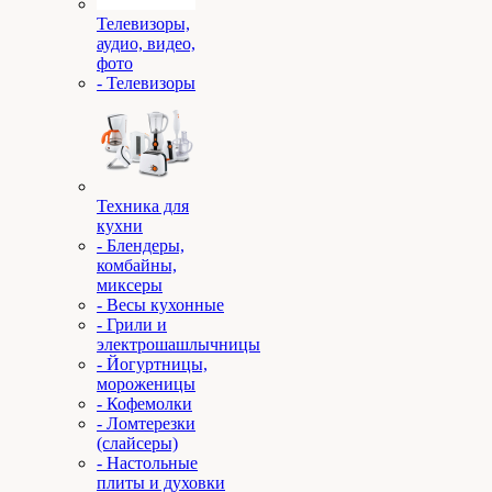
Телевизоры,
аудио, видео,
фото
- Телевизоры
Техника для
кухни
- Блендеры,
комбайны,
миксеры
- Весы кухонные
- Грили и
электрошашлычницы
- Йогуртницы,
мороженицы
- Кофемолки
- Ломтерезки
(слайсеры)
- Настольные
плиты и духовки