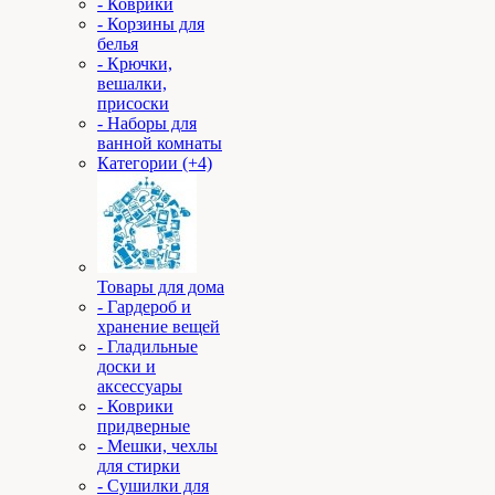
- Коврики
- Корзины для
белья
- Крючки,
вешалки,
присоски
- Наборы для
ванной комнаты
Категории (+4)
Товары для дома
- Гардероб и
хранение вещей
- Гладильные
доски и
аксессуары
- Коврики
придверные
- Мешки, чехлы
для стирки
- Сушилки для