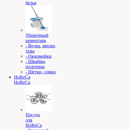
белья
Уборочный
инвентарь
- Ведра, миски,
тазы
- Окномойки
- Швабры,
полотеры
- Щетки, совки
HoReCa
HoReCa
Посуда
для
HoReCa