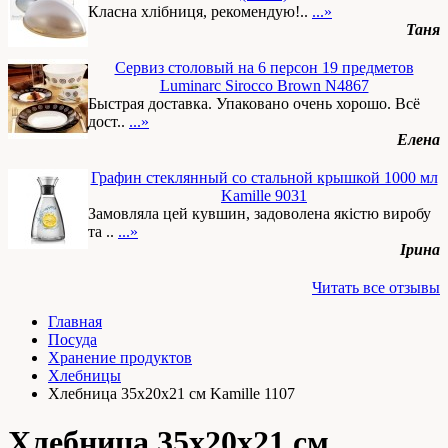
Класна хлібниця, рекомендую!..
...»
Таня
Сервиз столовый на 6 персон 19 предметов
Luminarc Sirocco Brown N4867
Быстрая доставка. Упаковано очень хорошо. Всё
дост..
...»
Елена
Графин стеклянный со стальной крышкой 1000 мл
Kamille 9031
Замовляла цей кувшин, задоволена якістю виробу
та ..
...»
Ірина
Читать все отзывы
Главная
Посуда
Хранение продуктов
Хлебницы
Хлебница 35х20х21 см Kamille 1107
Хлебница 35х20х21 см