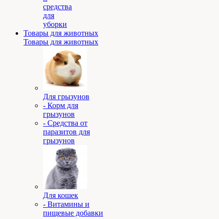
средства
для
уборки
Товары для животных
Товары для животных
Для грызунов
- Корм для
грызунов
- Средства от
паразитов для
грызунов
Для кошек
- Витамины и
пищевые добавки