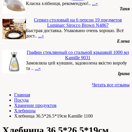
Класна хлібниця, рекомендую!..
...»
Таня
Сервиз столовый на 6 персон 19 предметов
Luminarc Sirocco Brown N4867
Быстрая доставка. Упаковано очень хорошо. Всё
дост..
...»
Елена
Графин стеклянный со стальной крышкой 1000 мл
Kamille 9031
Замовляла цей кувшин, задоволена якістю виробу
та ..
...»
Ірина
Читать все отзывы
Главная
Посуда
Хранение продуктов
Хлебницы
Хлебница 36.5*26.5*19см Kamille 1100
Хлебница 36.5*26.5*19см