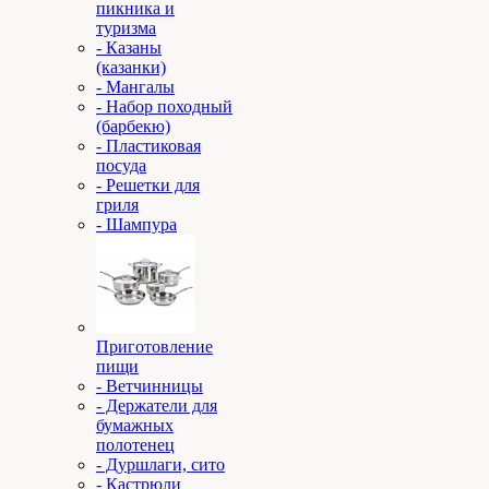
пикника и
туризма
- Казаны
(казанки)
- Мангалы
- Набор походный
(барбекю)
- Пластиковая
посуда
- Решетки для
гриля
- Шампура
Приготовление
пищи
- Ветчинницы
- Держатели для
бумажных
полотенец
- Дуршлаги, сито
- Кастрюли