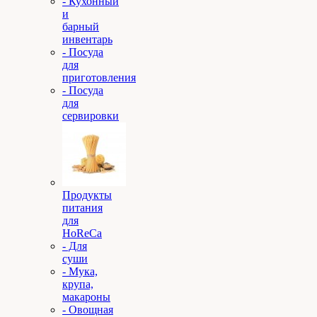
- Кухонный
и
барный
инвентарь
- Посуда
для
приготовления
- Посуда
для
сервировки
Продукты
питания
для
HoReCa
- Для
суши
- Мука,
крупа,
макароны
- Овощная