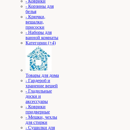
- Коврики
- Корзины для
белья
- Крючки,
вешалки,
присоски
- Наборы для
ванной комнаты
Категории (+4)
Товары для дома
- Гардероб и
хранение вещей
- Гладильные
доски и
аксессуары
- Коврики
придверные
- Мешки, чехлы
для стирки
- Сушилки для