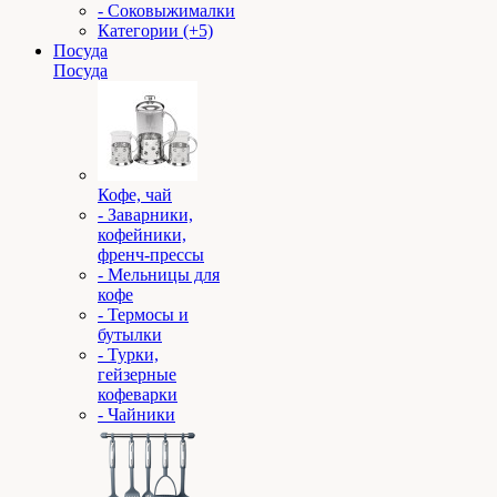
- Соковыжималки
Категории (+5)
Посуда
Посуда
Кофе, чай
- Заварники,
кофейники,
френч-прессы
- Мельницы для
кофе
- Термосы и
бутылки
- Турки,
гейзерные
кофеварки
- Чайники