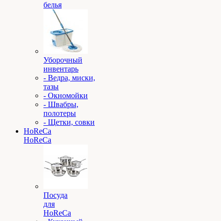
белья
Уборочный
инвентарь
- Ведра, миски,
тазы
- Окномойки
- Швабры,
полотеры
- Щетки, совки
HoReCa
HoReCa
Посуда
для
HoReCa