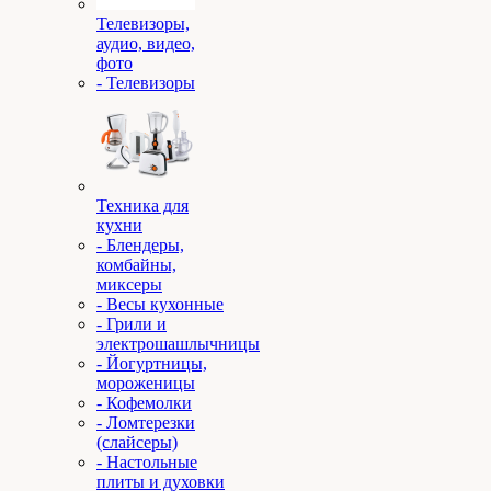
Телевизоры,
аудио, видео,
фото
- Телевизоры
Техника для
кухни
- Блендеры,
комбайны,
миксеры
- Весы кухонные
- Грили и
электрошашлычницы
- Йогуртницы,
мороженицы
- Кофемолки
- Ломтерезки
(слайсеры)
- Настольные
плиты и духовки