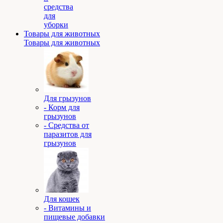
средства
для
уборки
Товары для животных
Товары для животных
Для грызунов
- Корм для
грызунов
- Средства от
паразитов для
грызунов
Для кошек
- Витамины и
пищевые добавки