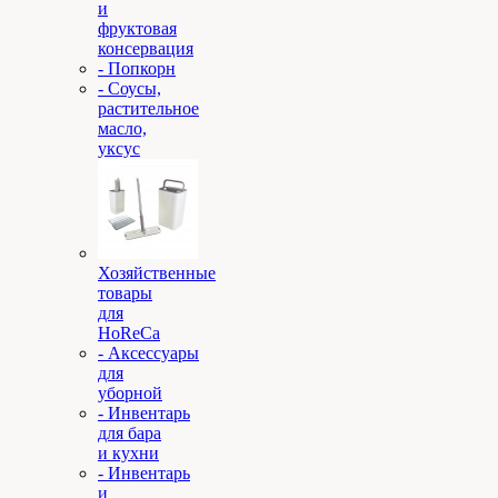
и
фруктовая
консервация
- Попкорн
- Соусы,
растительное
масло,
уксус
Хозяйственные
товары
для
HoReCa
- Аксессуары
для
уборной
- Инвентарь
для бара
и кухни
- Инвентарь
и