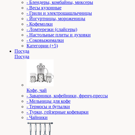
- Блендеры, комбайны, миксеры
- Весы кухонные
- Грили и электрошашлычницы
- Йогуртницы, мороженицы
- Кофемолки
- Ломтерезки (слайсеры)
- Настольные плиты и духовки
- Соковыжималки
Категории (+5)
Посуда
Посуда
Кофе, чай
- Заварники, кофейники, френч-прессы
- Мельницы для кофе
- Термосы и бутылки
- Турки, гейзерные кофеварки
- Чайники