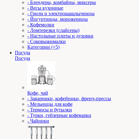
- Блендеры, комбайны, миксеры
- Весы кухонные
- Грили и электрошашлычницы
- Йогуртницы, мороженицы
- Кофемолки
- Ломтерезки (слайсеры)
- Настольные плиты и духовки
- Соковыжималки
Категории (+5)
Посуда
Посуда
Кофе, чай
- Заварники, кофейники, френч-прессы
- Мельницы для кофе
- Термосы и бутылки
- Турки, гейзерные кофеварки
- Чайники