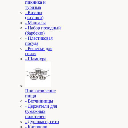
пикника и
туризма
- Казаны
(казанки)
- Мангалы
- Набор походный
(барбекю)
- Пластиковая
посуда
- Решетки для
гриля
- Шампура
Приготовление
пищи
- Ветчинницы
- Держатели для
бумажных
полотенец
- Дуршлаги, сито
- Кастрюли