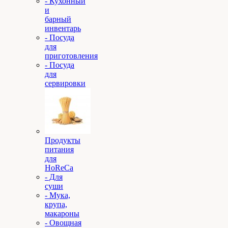
- Кухонный
и
барный
инвентарь
- Посуда
для
приготовления
- Посуда
для
сервировки
Продукты
питания
для
HoReCa
- Для
суши
- Мука,
крупа,
макароны
- Овощная