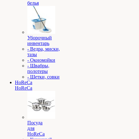
белья
Уборочный
инвентарь
- Ведра, миски,
тазы
- Окномойки
- Швабры,
полотеры
- Щетки, совки
HoReCa
HoReCa
Посуда
для
HoReCa