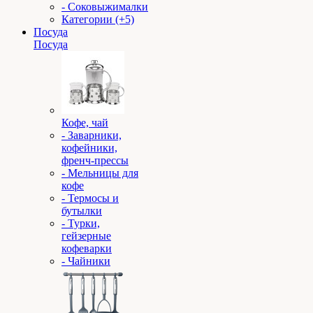
- Соковыжималки
Категории (+5)
Посуда
Посуда
Кофе, чай
- Заварники,
кофейники,
френч-прессы
- Мельницы для
кофе
- Термосы и
бутылки
- Турки,
гейзерные
кофеварки
- Чайники