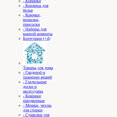
- Коврики
- Корзины для
белья
- Крючки,
вешалки,
присоски
- Наборы для
ванной комнаты
Категории (+4)
Товары для дома
- Гардероб и
хранение вещей
- Гладильные
доски и
аксессуары
- Коврики
придверные
- Мешки, чехлы
для стирки
- Сушилки для