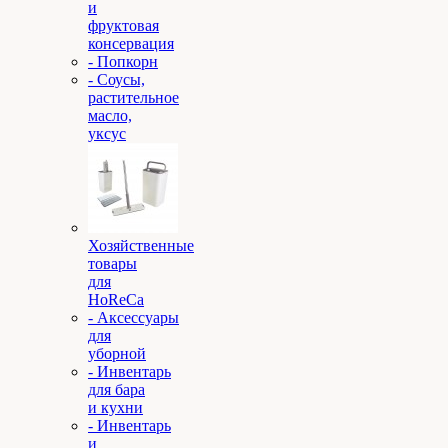
и
фруктовая
консервация
- Попкорн
- Соусы,
растительное
масло,
уксус
Хозяйственные
товары
для
HoReCa
- Аксессуары
для
уборной
- Инвентарь
для бара
и кухни
- Инвентарь
и