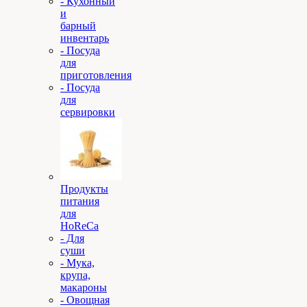
- Кухонный
и
барный
инвентарь
- Посуда
для
приготовления
- Посуда
для
сервировки
Продукты
питания
для
HoReCa
- Для
суши
- Мука,
крупа,
макароны
- Овощная