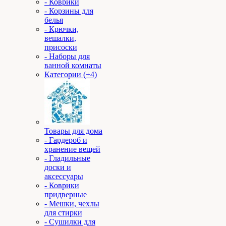
- Коврики
- Корзины для
белья
- Крючки,
вешалки,
присоски
- Наборы для
ванной комнаты
Категории (+4)
Товары для дома
- Гардероб и
хранение вещей
- Гладильные
доски и
аксессуары
- Коврики
придверные
- Мешки, чехлы
для стирки
- Сушилки для