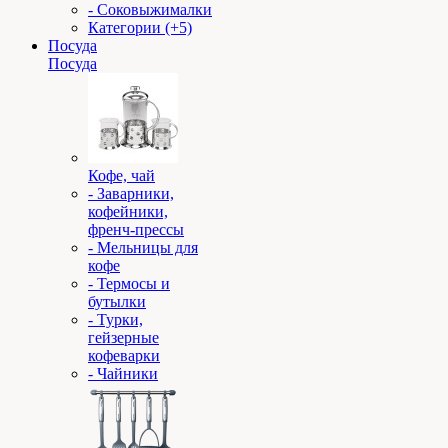
- Соковыжималки
Категории (+5)
Посуда
Посуда
Кофе, чай
- Заварники,
кофейники,
френч-прессы
- Мельницы для
кофе
- Термосы и
бутылки
- Турки,
гейзерные
кофеварки
- Чайники