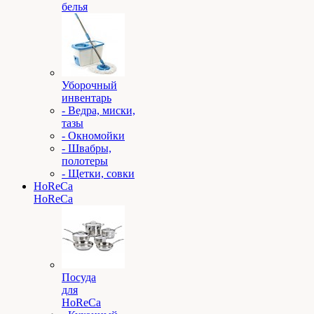
белья
Уборочный
инвентарь
- Ведра, миски,
тазы
- Окномойки
- Швабры,
полотеры
- Щетки, совки
HoReCa
HoReCa
Посуда
для
HoReCa