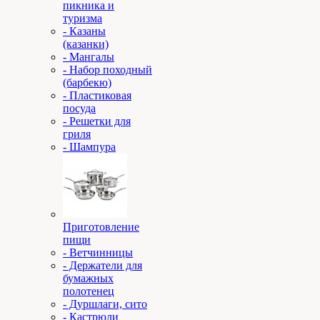
пикника и
туризма
- Казаны
(казанки)
- Мангалы
- Набор походный
(барбекю)
- Пластиковая
посуда
- Решетки для
гриля
- Шампура
Приготовление
пищи
- Ветчинницы
- Держатели для
бумажных
полотенец
- Дуршлаги, сито
- Кастрюли