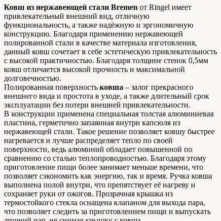
Ковш из нержавеющей стали
Bremen
от Ringel имеет
привлекательный внешний вид, отличную
функциональность, а также надёжную и эргономичную
конструкцию. Благодаря применению нержавеющей
полированной стали в качестве материала изготовления,
данный ковш сочетает в себе эстетическую привлекательность
с высокой практичностью. Благодаря толщине стенок 0,5мм
ковш отличается высокой прочность и максимальной
долговечностью.
Полированная поверхность
ковша
– залог прекрасного
внешнего вида и простота в уходе, а также длительный срок
эксплуатации без потери внешней привлекательности.
В конструкции применена специальная толстая алюминиевая
пластина, герметично запаянная внутри капсюля из
нержавеющей стали. Такое решение позволяет ковшу быстрее
нагревается и лучше распределяет тепло по своей
поверхности, ведь алюминий обладает повышенной по
сравнению со сталью теплопроводностью. Благодаря этому
приготовление пищи более занимает меньше времени, что
позволяет сэкономить как энергию, так и время. Ручка ковша
выполнена полой внутри, что препятствует её нагреву и
сохраняет руки от ожогов. Прозрачная крышка из
термостойкого стекла оснащена клапаном для выхода пара,
что позволяет следить за приготовлением пищи и выпускать
лишний пар, не снимая крышку с ковша.