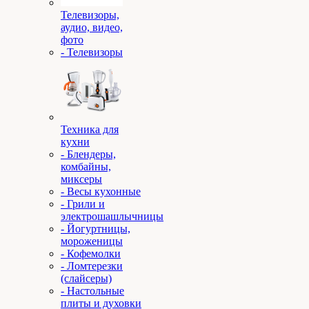
Телевизоры,
аудио, видео,
фото
- Телевизоры
Техника для
кухни
- Блендеры,
комбайны,
миксеры
- Весы кухонные
- Грили и
электрошашлычницы
- Йогуртницы,
мороженицы
- Кофемолки
- Ломтерезки
(слайсеры)
- Настольные
плиты и духовки