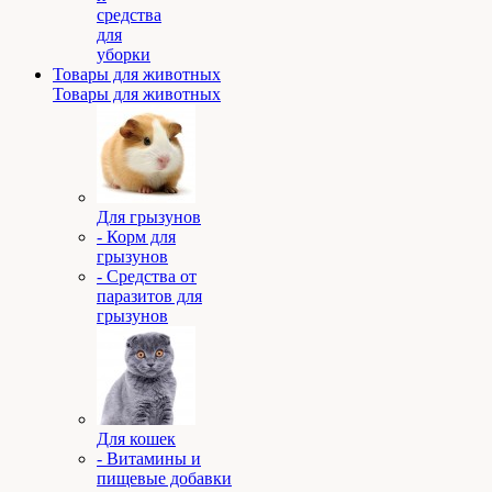
средства
для
уборки
Товары для животных
Товары для животных
Для грызунов
- Корм для
грызунов
- Средства от
паразитов для
грызунов
Для кошек
- Витамины и
пищевые добавки