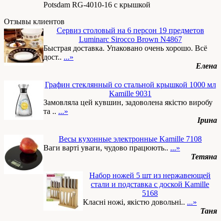
Potsdam RG-4010-16 с крышкой
Отзывы клиентов
Сервиз столовый на 6 персон 19 предметов
Luminarc Sirocco Brown N4867
Быстрая доставка. Упаковано очень хорошо. Всё
дост..
...»
Елена
Графин стеклянный со стальной крышкой 1000 мл
Kamille 9031
Замовляла цей кувшин, задоволена якістю виробу
та ..
...»
Ірина
Весы кухонные электронные Kamille 7108
Ваги варті уваги, чудово працюють..
...»
Тетяна
Набор ножей 5 шт из нержавеющей
стали и подставка с доской Kamille
5168
Класні ножі, якістю довольні..
...»
Таня