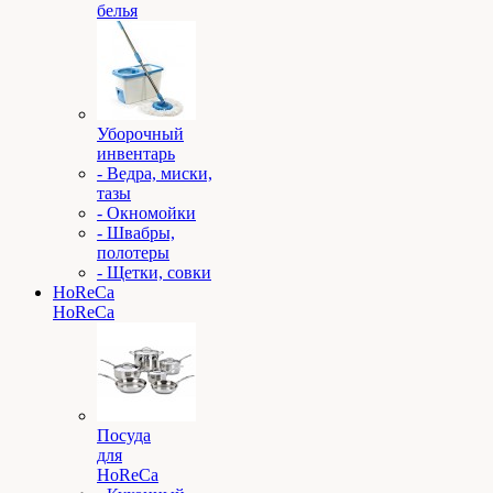
белья
Уборочный
инвентарь
- Ведра, миски,
тазы
- Окномойки
- Швабры,
полотеры
- Щетки, совки
HoReCa
HoReCa
Посуда
для
HoReCa