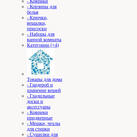
- Коврики
- Корзины для
белья
- Крючки,
вешалки,
присоски
- Наборы для
ванной комнаты
Категории (+4)
Товары для дома
- Гардероб и
хранение вещей
- Гладильные
доски и
аксессуары
- Коврики
придверные
- Мешки, чехлы
для стирки
- Сушилки для