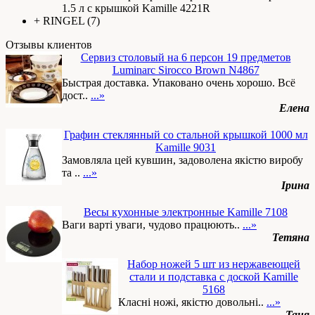
1.5 л с крышкой Kamille 4221R
+
RINGEL
(7)
Отзывы клиентов
Сервиз столовый на 6 персон 19 предметов
Luminarc Sirocco Brown N4867
Быстрая доставка. Упаковано очень хорошо. Всё
дост..
...»
Елена
Графин стеклянный со стальной крышкой 1000 мл
Kamille 9031
Замовляла цей кувшин, задоволена якістю виробу
та ..
...»
Ірина
Весы кухонные электронные Kamille 7108
Ваги варті уваги, чудово працюють..
...»
Тетяна
Набор ножей 5 шт из нержавеющей
стали и подставка с доской Kamille
5168
Класні ножі, якістю довольні..
...»
Таня