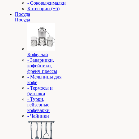
- Соковыжималки
Категории (+5)
Посуда
Посуда
Кофе, чай
- Заварники,
кофейники,
френч-прессы
- Мельницы для
кофе
- Термосы и
бутылки
- Турки,
гейзерные
кофеварки
- Чайники