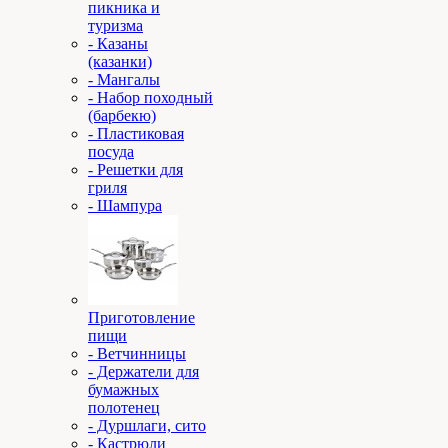
пикника и
туризма
- Казаны
(казанки)
- Мангалы
- Набор походный
(барбекю)
- Пластиковая
посуда
- Решетки для
гриля
- Шампура
Приготовление
пищи
- Ветчинницы
- Держатели для
бумажных
полотенец
- Дуршлаги, сито
- Кастрюли