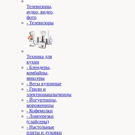
Телевизоры,
аудио, видео,
фото
- Телевизоры
Техника для
кухни
- Блендеры,
комбайны,
миксеры
- Весы кухонные
- Грили и
электрошашлычницы
- Йогуртницы,
мороженицы
- Кофемолки
- Ломтерезки
(слайсеры)
- Настольные
плиты и духовки