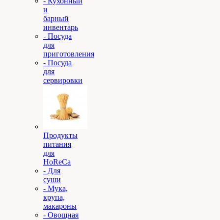
- Кухонный
и
барный
инвентарь
- Посуда
для
приготовления
- Посуда
для
сервировки
Продукты
питания
для
HoReCa
- Для
суши
- Мука,
крупа,
макароны
- Овощная