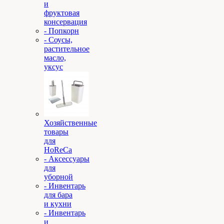
и
фруктовая
консервация
- Попкорн
- Соусы,
растительное
масло,
уксус
Хозяйственные
товары
для
HoReCa
- Аксессуары
для
уборной
- Инвентарь
для бара
и кухни
- Инвентарь
и