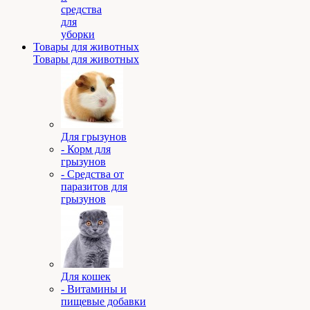
средства
для
уборки
Товары для животных
Товары для животных
Для грызунов
- Корм для
грызунов
- Средства от
паразитов для
грызунов
Для кошек
- Витамины и
пищевые добавки