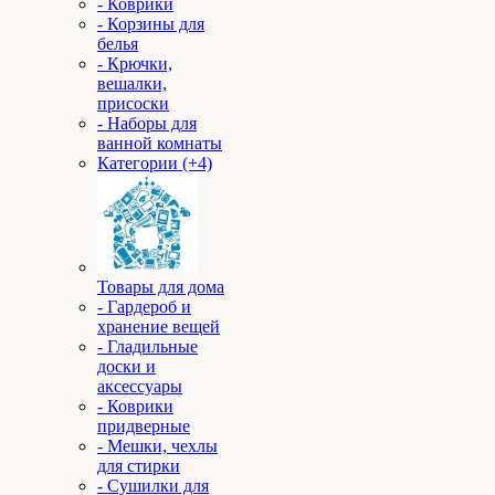
- Коврики
- Корзины для
белья
- Крючки,
вешалки,
присоски
- Наборы для
ванной комнаты
Категории (+4)
Товары для дома
- Гардероб и
хранение вещей
- Гладильные
доски и
аксессуары
- Коврики
придверные
- Мешки, чехлы
для стирки
- Сушилки для