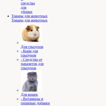
средства
для
уборки
Товары для животных
Товары для животных
Для грызунов
- Корм для
грызунов
- Средства от
паразитов для
грызунов
Для кошек
- Витамины и
пищевые добавки