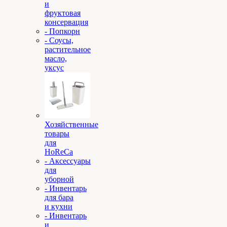
и
фруктовая
консервация
- Попкорн
- Соусы,
растительное
масло,
уксус
Хозяйственные
товары
для
HoReCa
- Аксессуары
для
уборной
- Инвентарь
для бара
и кухни
- Инвентарь
и