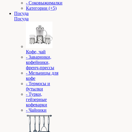
- Соковыжималки
Категории (+5)
Посуда
Посуда
Кофе, чай
- Заварники,
кофейники,
френч-прессы
- Мельницы для
кофе
- Термосы и
бутылки
- Турки,
гейзерные
кофеварки
- Чайники