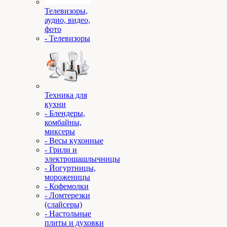
Телевизоры,
аудио, видео,
фото
- Телевизоры
Техника для
кухни
- Блендеры,
комбайны,
миксеры
- Весы кухонные
- Грили и
электрошашлычницы
- Йогуртницы,
мороженицы
- Кофемолки
- Ломтерезки
(слайсеры)
- Настольные
плиты и духовки