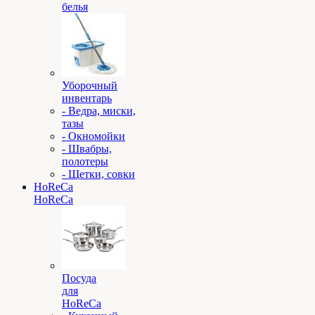
белья
Уборочный
инвентарь
- Ведра, миски,
тазы
- Окномойки
- Швабры,
полотеры
- Щетки, совки
HoReCa
HoReCa
Посуда
для
HoReCa