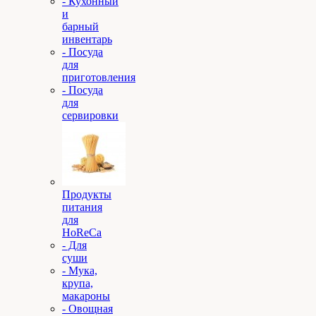
- Кухонный
и
барный
инвентарь
- Посуда
для
приготовления
- Посуда
для
сервировки
Продукты
питания
для
HoReCa
- Для
суши
- Мука,
крупа,
макароны
- Овощная