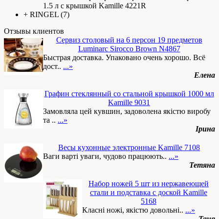
1.5 л с крышкой Kamille 4221R
+
RINGEL
(7)
Отзывы клиентов
Сервиз столовый на 6 персон 19 предметов
Luminarc Sirocco Brown N4867
Быстрая доставка. Упаковано очень хорошо. Всё
дост..
...»
Елена
Графин стеклянный со стальной крышкой 1000 мл
Kamille 9031
Замовляла цей кувшин, задоволена якістю виробу
та ..
...»
Ірина
Весы кухонные электронные Kamille 7108
Ваги варті уваги, чудово працюють..
...»
Тетяна
Набор ножей 5 шт из нержавеющей
стали и подставка с доской Kamille
5168
Класні ножі, якістю довольні..
...»
Таня