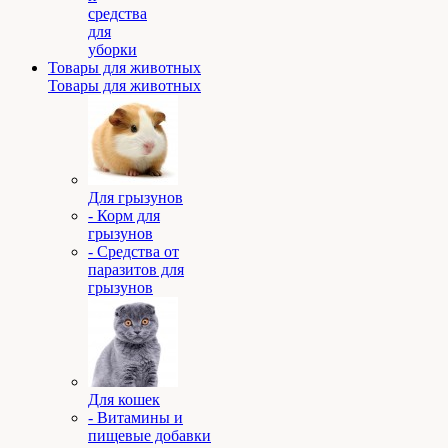
средства
для
уборки
Товары для животных
Товары для животных
Для грызунов
- Корм для
грызунов
- Средства от
паразитов для
грызунов
Для кошек
- Витамины и
пищевые добавки