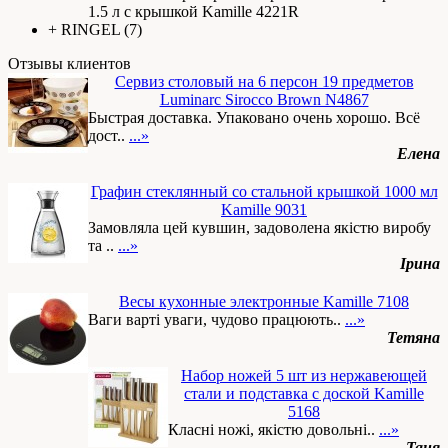
1.5 л с крышкой Kamille 4221R
+
RINGEL
(7)
Отзывы клиентов
Сервиз столовый на 6 персон 19 предметов
Luminarc Sirocco Brown N4867
Быстрая доставка. Упаковано очень хорошо. Всё
дост..
...»
Елена
Графин стеклянный со стальной крышкой 1000 мл
Kamille 9031
Замовляла цей кувшин, задоволена якістю виробу
та ..
...»
Ірина
Весы кухонные электронные Kamille 7108
Ваги варті уваги, чудово працюють..
...»
Тетяна
Набор ножей 5 шт из нержавеющей
стали и подставка с доской Kamille
5168
Класні ножі, якістю довольні..
...»
Таня