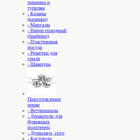
пикника и
туризма
- Казаны
(казанки)
- Мангалы
- Набор походный
(барбекю)
- Пластиковая
посуда
- Решетки для
гриля
- Шампура
Приготовление
пищи
- Ветчинницы
- Держатели для
бумажных
полотенец
- Дуршлаги, сито
- Кастрюли