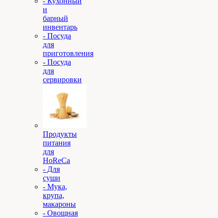
- Кухонный
и
барный
инвентарь
- Посуда
для
приготовления
- Посуда
для
сервировки
Продукты
питания
для
HoReCa
- Для
суши
- Мука,
крупа,
макароны
- Овощная