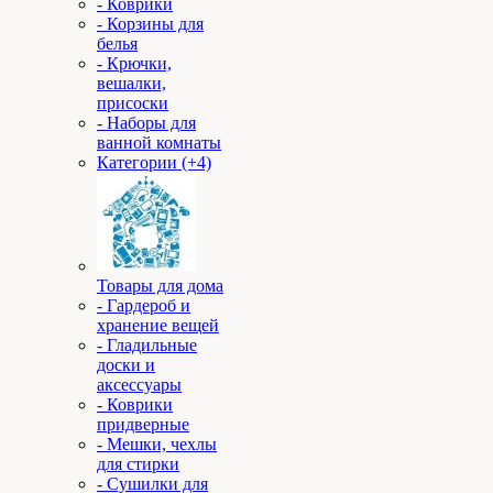
- Коврики
- Корзины для
белья
- Крючки,
вешалки,
присоски
- Наборы для
ванной комнаты
Категории (+4)
Товары для дома
- Гардероб и
хранение вещей
- Гладильные
доски и
аксессуары
- Коврики
придверные
- Мешки, чехлы
для стирки
- Сушилки для