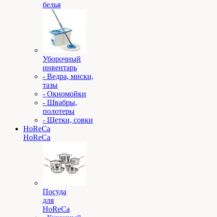
белья
Уборочный
инвентарь
- Ведра, миски,
тазы
- Окномойки
- Швабры,
полотеры
- Щетки, совки
HoReCa
HoReCa
Посуда
для
HoReCa