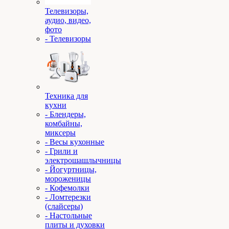
Телевизоры,
аудио, видео,
фото
- Телевизоры
Техника для
кухни
- Блендеры,
комбайны,
миксеры
- Весы кухонные
- Грили и
электрошашлычницы
- Йогуртницы,
мороженицы
- Кофемолки
- Ломтерезки
(слайсеры)
- Настольные
плиты и духовки