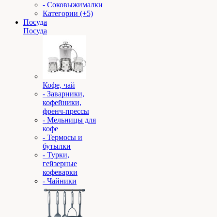
- Соковыжималки
Категории (+5)
Посуда
Посуда
Кофе, чай
- Заварники,
кофейники,
френч-прессы
- Мельницы для
кофе
- Термосы и
бутылки
- Турки,
гейзерные
кофеварки
- Чайники