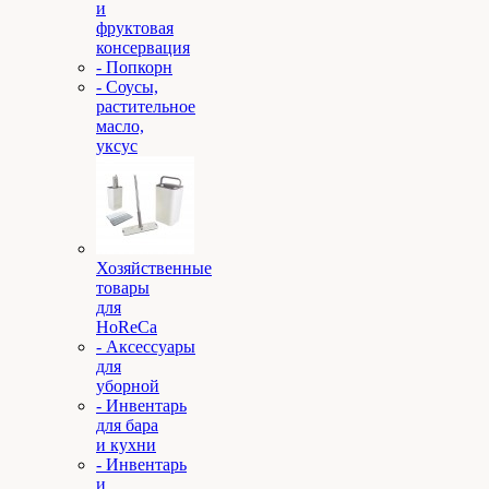
и
фруктовая
консервация
- Попкорн
- Соусы,
растительное
масло,
уксус
Хозяйственные
товары
для
HoReCa
- Аксессуары
для
уборной
- Инвентарь
для бара
и кухни
- Инвентарь
и