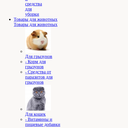
средства
для
уборки
Товары для животных
Товары для животных
Для грызунов
- Корм для
грызунов
- Средства от
паразитов для
грызунов
Для кошек
- Витамины и
пищевые добавки