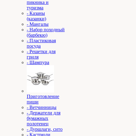
пикника и
туризма
- Казаны
(казанки)
- Мангалы
- Набор походный
(барбекю)
- Пластиковая
посуда
- Решетки для
гриля
- Шампура
Приготовление
пищи
- Ветчинницы
- Держатели для
бумажных
полотенец
- Дуршлаги, сито
- Кастрюли