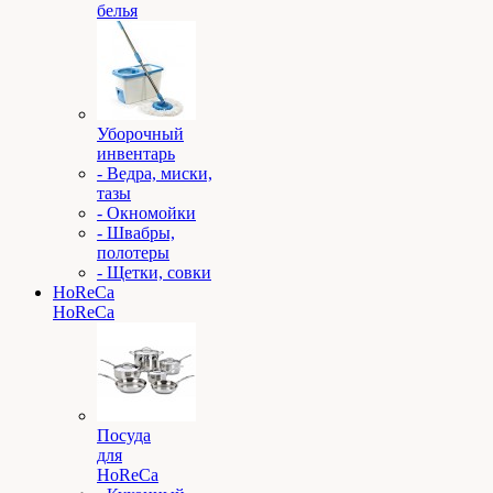
белья
Уборочный
инвентарь
- Ведра, миски,
тазы
- Окномойки
- Швабры,
полотеры
- Щетки, совки
HoReCa
HoReCa
Посуда
для
HoReCa