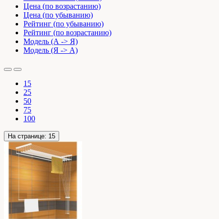
Цена (по возрастанию)
Цена (по убыванию)
Рейтинг (по убыванию)
Рейтинг (по возрастанию)
Модель (А -> Я)
Модель (Я -> А)
15
25
50
75
100
На странице:
15