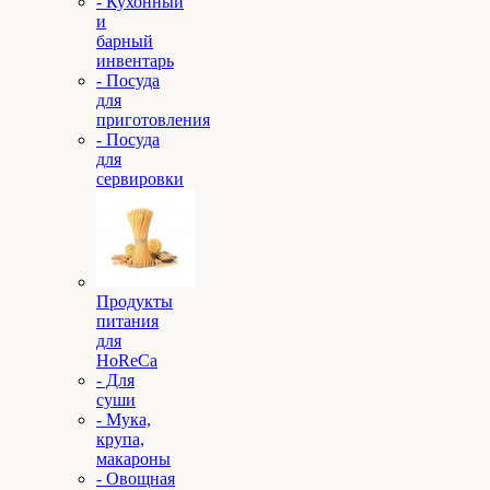
- Кухонный
и
барный
инвентарь
- Посуда
для
приготовления
- Посуда
для
сервировки
Продукты
питания
для
HoReCa
- Для
суши
- Мука,
крупа,
макароны
- Овощная