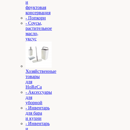
и
фруктовая
консервация
- Попкорн
- Соусы,
растительное
масло,
уксус
Хозяйственные
товары
для
HoReCa
- Аксессуары
для
уборной
- Инвентарь
для бара
и кухни
- Инвентарь
и