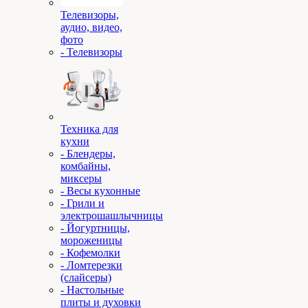
Телевизоры,
аудио, видео,
фото
- Телевизоры
Техника для
кухни
- Блендеры,
комбайны,
миксеры
- Весы кухонные
- Грили и
электрошашлычницы
- Йогуртницы,
мороженицы
- Кофемолки
- Ломтерезки
(слайсеры)
- Настольные
плиты и духовки