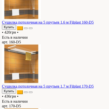
Сушилка потолочная на 5 прутьев 1.6 м Filplast 160-D5
Купить
•
420грн
•
Есть в наличии
арт. 160-D5
Сушилка потолочная на 5 прутьев 1.7 м Filplast 170-D5
Купить
•
436грн
•
Есть в наличии
арт. 170-D5