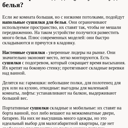
белья?
Если же комната большая, но с низкими потолками, подойдут
напольные сушилки для белья
. Они ограничивают
используемое пространство, их ставят так, чтобы не мешали
передвижению. На таком устройстве получится разместить
много белья. Плюс современных моделей: они быстро
складываются и прячутся в кладовку.
Настенные сушилки
- уверенные лидеры на рынке. Они
значительно экономят место, легко монтируются. Есть
сушилки
с подогревом, который сокращает время высыхания.
Их крепят на боковую стенку; протягивают складные веревки
над ванной.
Делятся на: гармошки: небольшие полки, для полотенец для
рук или на кухню, откидные: выгодны для маленькой
комнаты, лифты: устанавливают на балкон, выдерживают
большой вес.
Портативные
сушилки
складные и мобильные: их ставят на
борта ванной, пол либо вешают на межкомнатные двери,
батарею. На них не высушишь много одежды, но это
идеальный выбор для малогабаритной квартиры, где нет