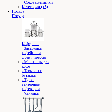
- Соковыжималки
Категории (+5)
Посуда
Посуда
Кофе, чай
- Заварники,
кофейники,
френч-прессы
- Мельницы для
кофе
- Термосы и
бутылки
- Турки,
гейзерные
кофеварки
- Чайники