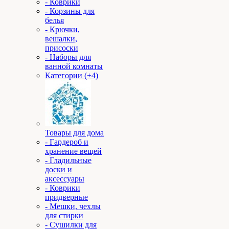
- Коврики
- Корзины для
белья
- Крючки,
вешалки,
присоски
- Наборы для
ванной комнаты
Категории (+4)
Товары для дома
- Гардероб и
хранение вещей
- Гладильные
доски и
аксессуары
- Коврики
придверные
- Мешки, чехлы
для стирки
- Сушилки для