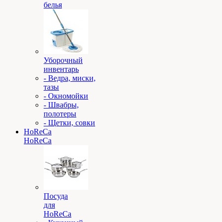
белья
Уборочный
инвентарь
- Ведра, миски,
тазы
- Окномойки
- Швабры,
полотеры
- Щетки, совки
HoReCa
HoReCa
Посуда
для
HoReCa