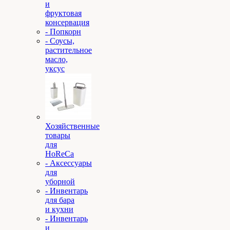
и
фруктовая
консервация
- Попкорн
- Соусы,
растительное
масло,
уксус
Хозяйственные
товары
для
HoReCa
- Аксессуары
для
уборной
- Инвентарь
для бара
и кухни
- Инвентарь
и