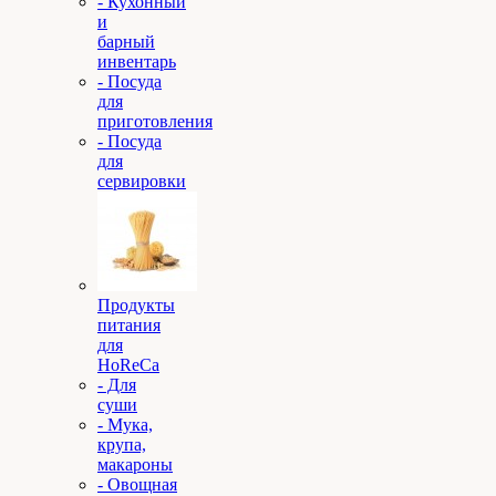
- Кухонный
и
барный
инвентарь
- Посуда
для
приготовления
- Посуда
для
сервировки
Продукты
питания
для
HoReCa
- Для
суши
- Мука,
крупа,
макароны
- Овощная