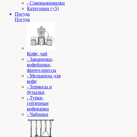
- Соковыжималки
Категории (+5)
Посуда
Посуда
Кофе, чай
- Заварники,
кофейники,
френч-прессы
- Мельницы для
кофе
- Термосы и
бутылки
- Турки,
гейзерные
кофеварки
- Чайники