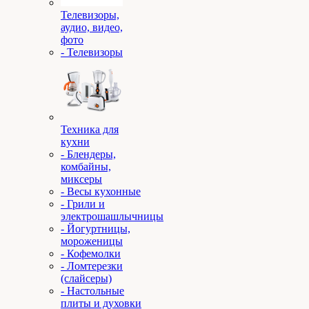
Телевизоры,
аудио, видео,
фото
- Телевизоры
Техника для
кухни
- Блендеры,
комбайны,
миксеры
- Весы кухонные
- Грили и
электрошашлычницы
- Йогуртницы,
мороженицы
- Кофемолки
- Ломтерезки
(слайсеры)
- Настольные
плиты и духовки