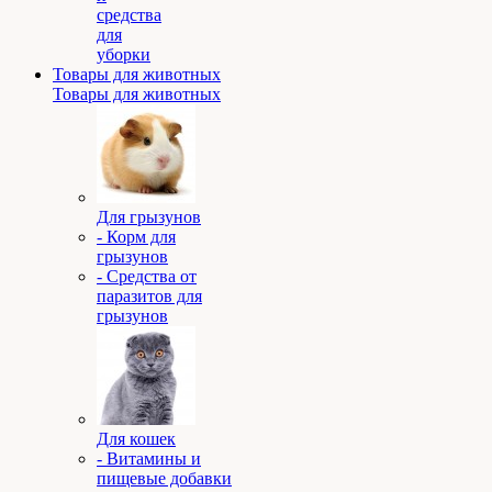
средства
для
уборки
Товары для животных
Товары для животных
Для грызунов
- Корм для
грызунов
- Средства от
паразитов для
грызунов
Для кошек
- Витамины и
пищевые добавки