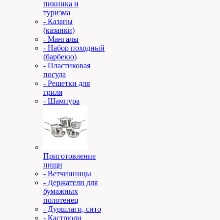
пикника и
туризма
- Казаны
(казанки)
- Мангалы
- Набор походный
(барбекю)
- Пластиковая
посуда
- Решетки для
гриля
- Шампура
Приготовление
пищи
- Ветчинницы
- Держатели для
бумажных
полотенец
- Дуршлаги, сито
- Кастрюли