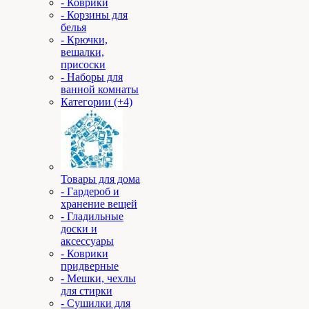
- Коврики
- Корзины для
белья
- Крючки,
вешалки,
присоски
- Наборы для
ванной комнаты
Категории (+4)
Товары для дома
- Гардероб и
хранение вещей
- Гладильные
доски и
аксессуары
- Коврики
придверные
- Мешки, чехлы
для стирки
- Сушилки для