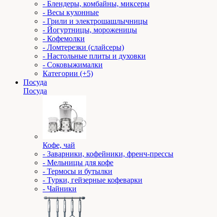
- Блендеры, комбайны, миксеры
- Весы кухонные
- Грили и электрошашлычницы
- Йогуртницы, мороженицы
- Кофемолки
- Ломтерезки (слайсеры)
- Настольные плиты и духовки
- Соковыжималки
Категории (+5)
Посуда
Посуда
Кофе, чай
- Заварники, кофейники, френч-прессы
- Мельницы для кофе
- Термосы и бутылки
- Турки, гейзерные кофеварки
- Чайники