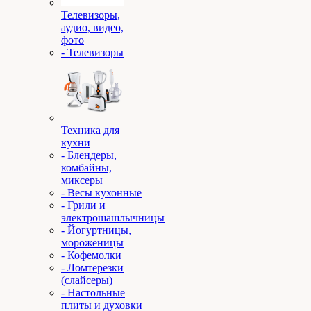
Телевизоры,
аудио, видео,
фото
- Телевизоры
Техника для
кухни
- Блендеры,
комбайны,
миксеры
- Весы кухонные
- Грили и
электрошашлычницы
- Йогуртницы,
мороженицы
- Кофемолки
- Ломтерезки
(слайсеры)
- Настольные
плиты и духовки