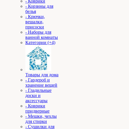
- Коврики
- Корзины для
белья
- Крючки,
вешалки,
присоски
- Наборы для
ванной комнаты
Категории (+4)
Товары для дома
- Гардероб и
хранение вещей
- Гладильные
доски и
аксессуары
- Коврики
придверные
- Мешки, чехлы
для стирки
- Сушилки для