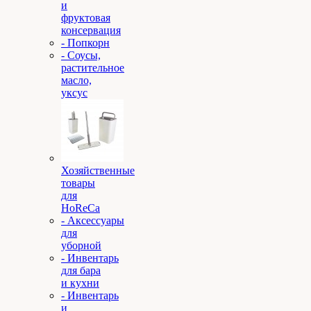
и
фруктовая
консервация
- Попкорн
- Соусы,
растительное
масло,
уксус
Хозяйственные
товары
для
HoReCa
- Аксессуары
для
уборной
- Инвентарь
для бара
и кухни
- Инвентарь
и