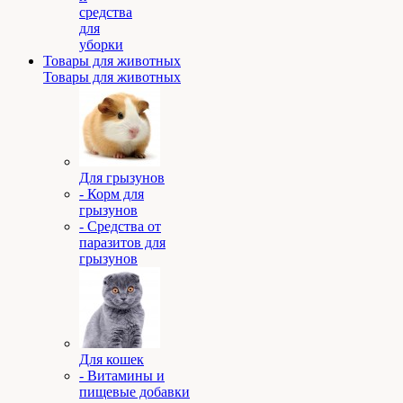
средства
для
уборки
Товары для животных
Товары для животных
Для грызунов
- Корм для
грызунов
- Средства от
паразитов для
грызунов
Для кошек
- Витамины и
пищевые добавки