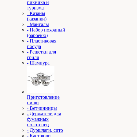
пикника и
туризма
- Казаны
(казанки)
- Мангалы
- Набор походный
(барбекю)
- Пластиковая
посуда
- Решетки для
гриля
- Шампура
Приготовление
пищи
- Ветчинницы
- Держатели для
бумажных
полотенец
- Дуршлаги, сито
- Кастрюли