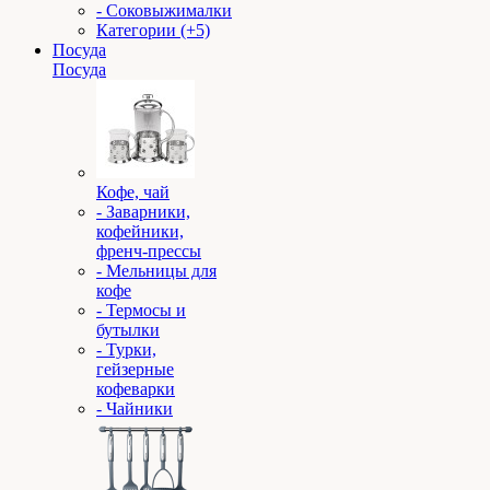
- Соковыжималки
Категории (+5)
Посуда
Посуда
Кофе, чай
- Заварники,
кофейники,
френч-прессы
- Мельницы для
кофе
- Термосы и
бутылки
- Турки,
гейзерные
кофеварки
- Чайники