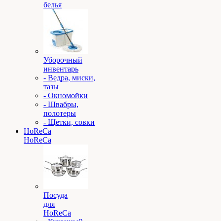
белья
Уборочный
инвентарь
- Ведра, миски,
тазы
- Окномойки
- Швабры,
полотеры
- Щетки, совки
HoReCa
HoReCa
Посуда
для
HoReCa