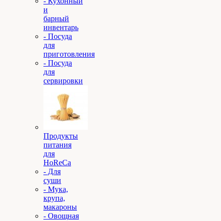
- Кухонный
и
барный
инвентарь
- Посуда
для
приготовления
- Посуда
для
сервировки
Продукты
питания
для
HoReCa
- Для
суши
- Мука,
крупа,
макароны
- Овощная