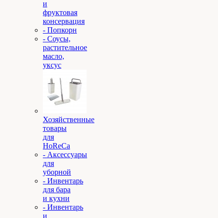
и
фруктовая
консервация
- Попкорн
- Соусы,
растительное
масло,
уксус
Хозяйственные
товары
для
HoReCa
- Аксессуары
для
уборной
- Инвентарь
для бара
и кухни
- Инвентарь
и