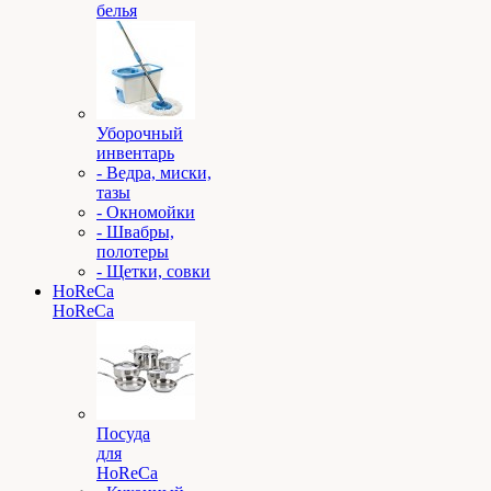
белья
Уборочный
инвентарь
- Ведра, миски,
тазы
- Окномойки
- Швабры,
полотеры
- Щетки, совки
HoReCa
HoReCa
Посуда
для
HoReCa