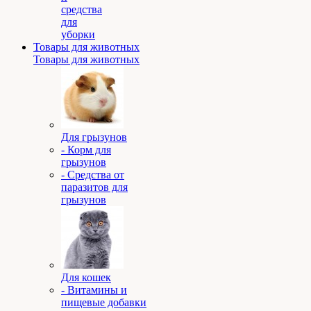
средства
для
уборки
Товары для животных
Товары для животных
Для грызунов
- Корм для
грызунов
- Средства от
паразитов для
грызунов
Для кошек
- Витамины и
пищевые добавки