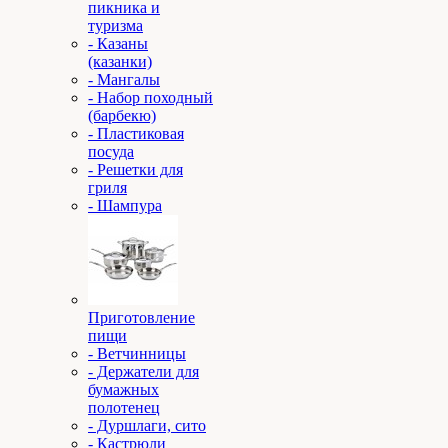
пикника и
туризма
- Казаны
(казанки)
- Мангалы
- Набор походный
(барбекю)
- Пластиковая
посуда
- Решетки для
гриля
- Шампура
Приготовление
пищи
- Ветчинницы
- Держатели для
бумажных
полотенец
- Дуршлаги, сито
- Кастрюли