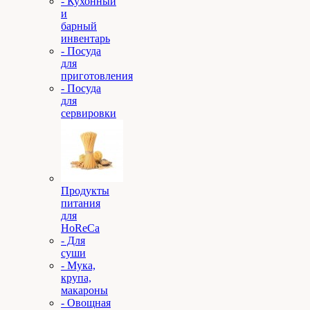
- Кухонный
и
барный
инвентарь
- Посуда
для
приготовления
- Посуда
для
сервировки
Продукты
питания
для
HoReCa
- Для
суши
- Мука,
крупа,
макароны
- Овощная