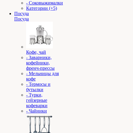
- Соковыжималки
Категории (+5)
Посуда
Посуда
Кофе, чай
- Заварники,
кофейники,
френч-прессы
- Мельницы для
кофе
- Термосы и
бутылки
- Турки,
гейзерные
кофеварки
- Чайники