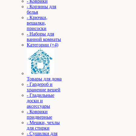
- Коврики
- Корзины для
белья
- Крючки,
вешалки,
присоски
- Наборы для
ванной комнаты
Категории (+4)
Товары для дома
- Гардероб и
хранение вещей
- Гладильные
доски и
аксессуары
- Коврики
придверные
- Мешки, чехлы
для стирки
- Сушилки для