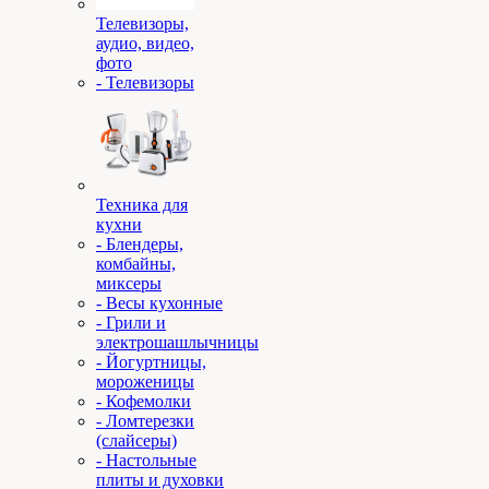
Телевизоры,
аудио, видео,
фото
- Телевизоры
Техника для
кухни
- Блендеры,
комбайны,
миксеры
- Весы кухонные
- Грили и
электрошашлычницы
- Йогуртницы,
мороженицы
- Кофемолки
- Ломтерезки
(слайсеры)
- Настольные
плиты и духовки