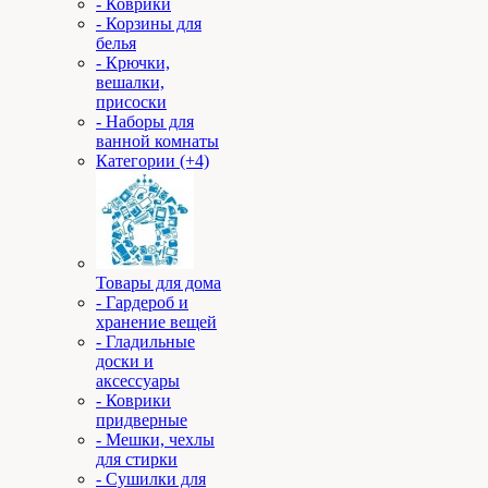
- Коврики
- Корзины для
белья
- Крючки,
вешалки,
присоски
- Наборы для
ванной комнаты
Категории (+4)
Товары для дома
- Гардероб и
хранение вещей
- Гладильные
доски и
аксессуары
- Коврики
придверные
- Мешки, чехлы
для стирки
- Сушилки для