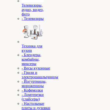
Телевизоры,
аудио, видео,
фото
- Телевизоры
Техника для
кухни
- Блендеры,
комбайны,
миксеры
- Весы кухонные
- Грили и
электрошашлычницы
- Йогуртницы,
мороженицы
- Кофемолки
- Ломтерезки
(слайсеры)
- Настольные
плиты и духовки