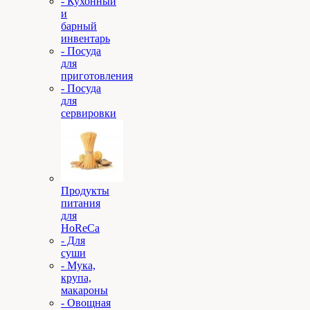
- Кухонный
и
барный
инвентарь
- Посуда
для
приготовления
- Посуда
для
сервировки
Продукты
питания
для
HoReCa
- Для
суши
- Мука,
крупа,
макароны
- Овощная