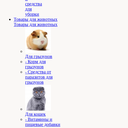
средства
для
уборки
Товары для животных
Товары для животных
Для грызунов
- Корм для
грызунов
- Средства от
паразитов для
грызунов
Для кошек
- Витамины и
пищевые добавки