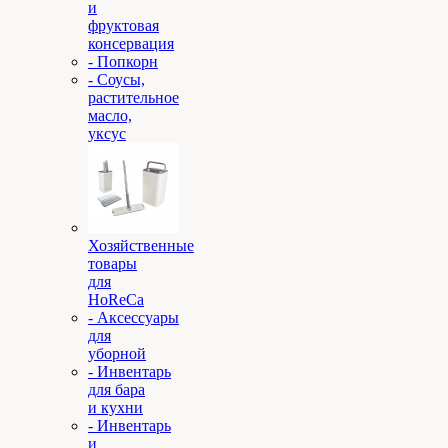
и
фруктовая
консервация
- Попкорн
- Соусы,
растительное
масло,
уксус
Хозяйственные
товары
для
HoReCa
- Аксессуары
для
уборной
- Инвентарь
для бара
и кухни
- Инвентарь
и