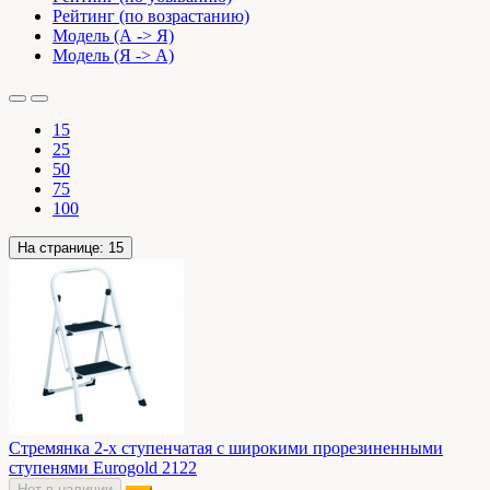
Рейтинг (по возрастанию)
Модель (А -> Я)
Модель (Я -> А)
15
25
50
75
100
На странице:
15
Стремянка 2-х ступенчатая с широкими прорезиненными
ступенями Eurogold 2122
Нет в наличии