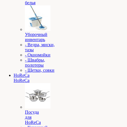
белья
Уборочный
инвентарь
- Ведра, миски,
тазы
- Окномойки
- Швабры,
полотеры
- Щетки, совки
HoReCa
HoReCa
Посуда
для
HoReCa