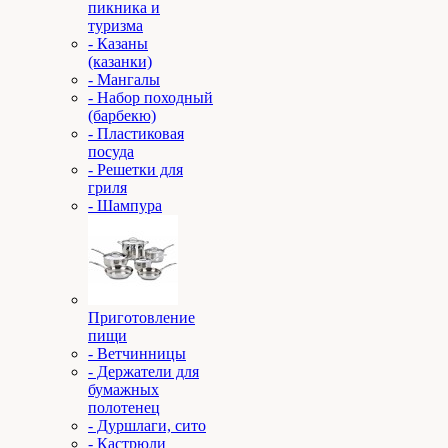
пикника и
туризма
- Казаны
(казанки)
- Мангалы
- Набор походный
(барбекю)
- Пластиковая
посуда
- Решетки для
гриля
- Шампура
Приготовление
пищи
- Ветчинницы
- Держатели для
бумажных
полотенец
- Дуршлаги, сито
- Кастрюли