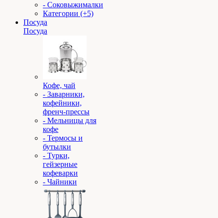
- Соковыжималки
Категории (+5)
Посуда
Посуда
Кофе, чай
- Заварники,
кофейники,
френч-прессы
- Мельницы для
кофе
- Термосы и
бутылки
- Турки,
гейзерные
кофеварки
- Чайники