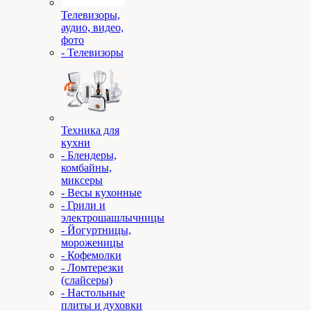
Телевизоры,
аудио, видео,
фото
- Телевизоры
Техника для
кухни
- Блендеры,
комбайны,
миксеры
- Весы кухонные
- Грили и
электрошашлычницы
- Йогуртницы,
мороженицы
- Кофемолки
- Ломтерезки
(слайсеры)
- Настольные
плиты и духовки