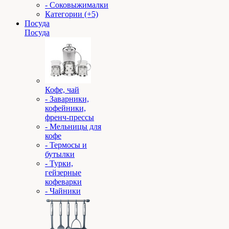
- Соковыжималки
Категории (+5)
Посуда
Посуда
Кофе, чай
- Заварники,
кофейники,
френч-прессы
- Мельницы для
кофе
- Термосы и
бутылки
- Турки,
гейзерные
кофеварки
- Чайники