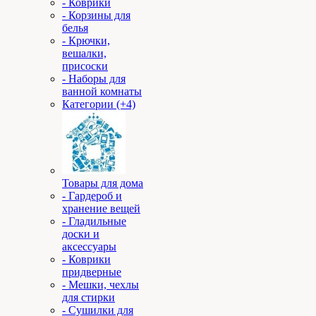
- Коврики
- Корзины для
белья
- Крючки,
вешалки,
присоски
- Наборы для
ванной комнаты
Категории (+4)
Товары для дома
- Гардероб и
хранение вещей
- Гладильные
доски и
аксессуары
- Коврики
придверные
- Мешки, чехлы
для стирки
- Сушилки для