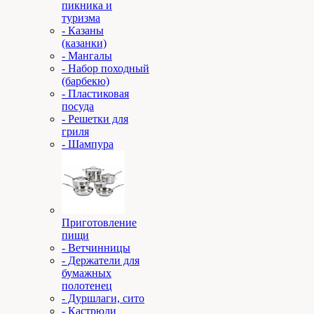
пикника и
туризма
- Казаны
(казанки)
- Мангалы
- Набор походный
(барбекю)
- Пластиковая
посуда
- Решетки для
гриля
- Шампура
Приготовление
пищи
- Ветчинницы
- Держатели для
бумажных
полотенец
- Дуршлаги, сито
- Кастрюли