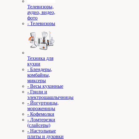
Телевизоры,
аудио, видео,
фото
- Телевизоры
Техника для
кухни
- Блендеры,
комбайны,
миксеры
- Весы кухонные
- Грили и
электрошашлычницы
- Йогуртницы,
мороженицы
- Кофемолки
- Ломтерезки
(слайсеры)
- Настольные
плиты и духовки