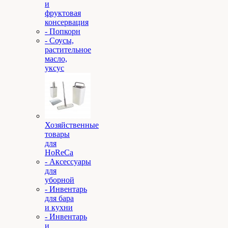
и
фруктовая
консервация
- Попкорн
- Соусы,
растительное
масло,
уксус
Хозяйственные
товары
для
HoReCa
- Аксессуары
для
уборной
- Инвентарь
для бара
и кухни
- Инвентарь
и