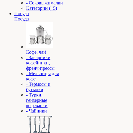
- Соковыжималки
Категории (+5)
Посуда
Посуда
Кофе, чай
- Заварники,
кофейники,
френч-прессы
- Мельницы для
кофе
- Термосы и
бутылки
- Турки,
гейзерные
кофеварки
- Чайники