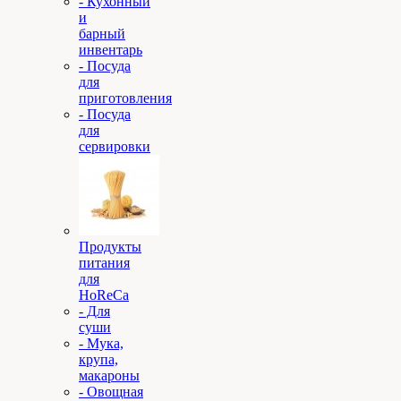
- Кухонный
и
барный
инвентарь
- Посуда
для
приготовления
- Посуда
для
сервировки
Продукты
питания
для
HoReCa
- Для
суши
- Мука,
крупа,
макароны
- Овощная