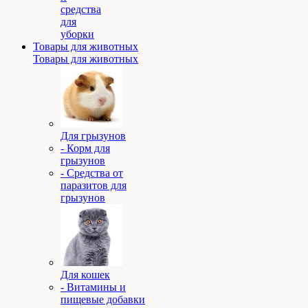
средства
для
уборки
Товары для животных
Товары для животных
Для грызунов
- Корм для
грызунов
- Средства от
паразитов для
грызунов
Для кошек
- Витамины и
пищевые добавки