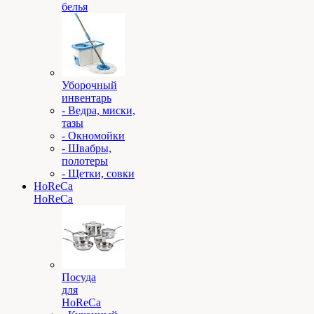
белья
Уборочный
инвентарь
- Ведра, миски,
тазы
- Окномойки
- Швабры,
полотеры
- Щетки, совки
HoReCa
HoReCa
Посуда
для
HoReCa