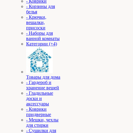
- Коврики
- Корзины для
белья
- Крючки,
вешалки,
присоски
- Наборы для
ванной комнаты
Категории (+4)
Товары для дома
- Гардероб и
хранение вещей
- Гладильные
доски и
аксессуары
- Коврики
придверные
- Мешки, чехлы
для стирки
- Сушилки для