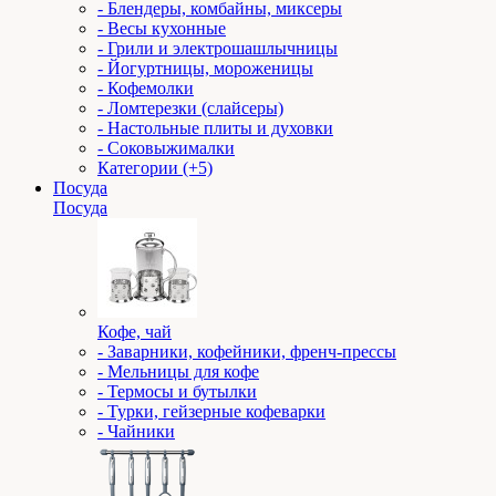
- Блендеры, комбайны, миксеры
- Весы кухонные
- Грили и электрошашлычницы
- Йогуртницы, мороженицы
- Кофемолки
- Ломтерезки (слайсеры)
- Настольные плиты и духовки
- Соковыжималки
Категории (+5)
Посуда
Посуда
Кофе, чай
- Заварники, кофейники, френч-прессы
- Мельницы для кофе
- Термосы и бутылки
- Турки, гейзерные кофеварки
- Чайники