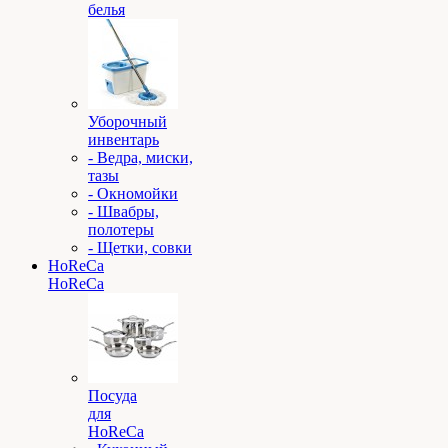
белья
Уборочный
инвентарь
- Ведра, миски,
тазы
- Окномойки
- Швабры,
полотеры
- Щетки, совки
HoReCa
HoReCa
Посуда
для
HoReCa