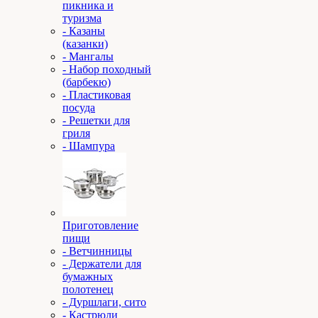
пикника и
туризма
- Казаны
(казанки)
- Мангалы
- Набор походный
(барбекю)
- Пластиковая
посуда
- Решетки для
гриля
- Шампура
Приготовление
пищи
- Ветчинницы
- Держатели для
бумажных
полотенец
- Дуршлаги, сито
- Кастрюли