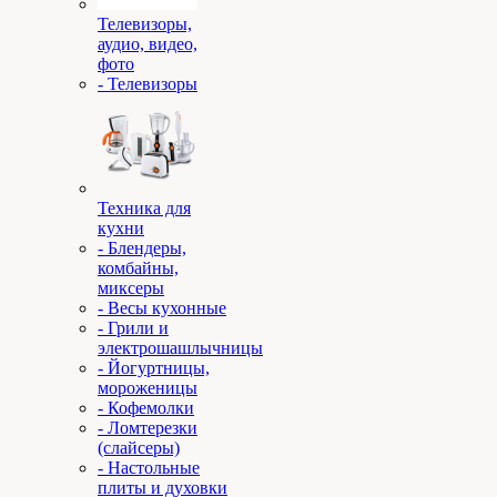
Телевизоры,
аудио, видео,
фото
- Телевизоры
Техника для
кухни
- Блендеры,
комбайны,
миксеры
- Весы кухонные
- Грили и
электрошашлычницы
- Йогуртницы,
мороженицы
- Кофемолки
- Ломтерезки
(слайсеры)
- Настольные
плиты и духовки