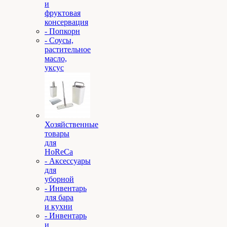
и
фруктовая
консервация
- Попкорн
- Соусы,
растительное
масло,
уксус
Хозяйственные
товары
для
HoReCa
- Аксессуары
для
уборной
- Инвентарь
для бара
и кухни
- Инвентарь
и