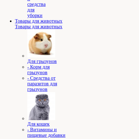
средства
для
уборки
Товары для животных
Товары для животных
Для грызунов
- Корм для
грызунов
- Средства от
паразитов для
грызунов
Для кошек
- Витамины и
пищевые добавки