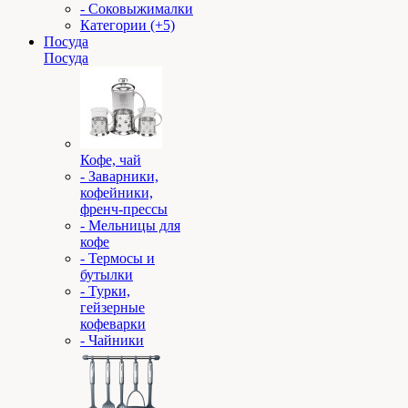
- Соковыжималки
Категории (+5)
Посуда
Посуда
Кофе, чай
- Заварники,
кофейники,
френч-прессы
- Мельницы для
кофе
- Термосы и
бутылки
- Турки,
гейзерные
кофеварки
- Чайники