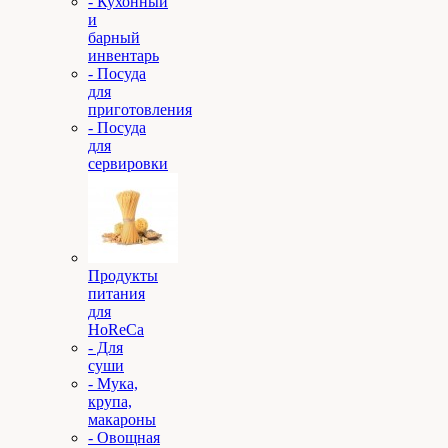
- Кухонный
и
барный
инвентарь
- Посуда
для
приготовления
- Посуда
для
сервировки
Продукты
питания
для
HoReCa
- Для
суши
- Мука,
крупа,
макароны
- Овощная