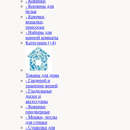
- Коврики
- Корзины для
белья
- Крючки,
вешалки,
присоски
- Наборы для
ванной комнаты
Категории (+4)
Товары для дома
- Гардероб и
хранение вещей
- Гладильные
доски и
аксессуары
- Коврики
придверные
- Мешки, чехлы
для стирки
- Сушилки для