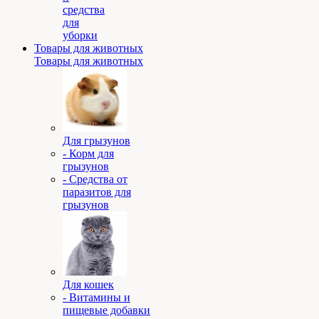
средства
для
уборки
Товары для животных
Товары для животных
Для грызунов
- Корм для
грызунов
- Средства от
паразитов для
грызунов
Для кошек
- Витамины и
пищевые добавки