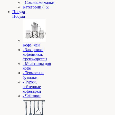
- Соковыжималки
Категории (+5)
Посуда
Посуда
Кофе, чай
- Заварники,
кофейники,
френч-прессы
- Мельницы для
кофе
- Термосы и
бутылки
- Турки,
гейзерные
кофеварки
- Чайники