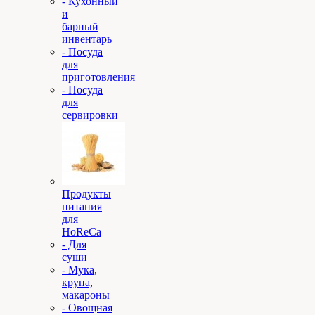
- Кухонный
и
барный
инвентарь
- Посуда
для
приготовления
- Посуда
для
сервировки
Продукты
питания
для
HoReCa
- Для
суши
- Мука,
крупа,
макароны
- Овощная