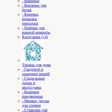
- Коврики
- Корзины для
белья
- Крючки,
вешалки,
присоски
- Наборы для
ванной комнаты
Категории (+4)
Товары для дома
- Гардероб и
хранение вещей
- Гладильные
доски и
аксессуары
- Коврики
придверные
- Мешки, чехлы
для стирки
- Сушилки для