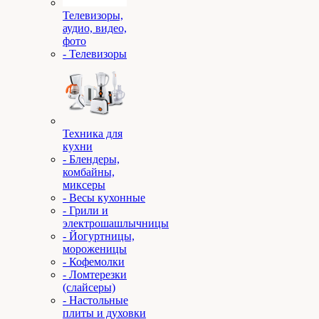
Телевизоры,
аудио, видео,
фото
- Телевизоры
Техника для
кухни
- Блендеры,
комбайны,
миксеры
- Весы кухонные
- Грили и
электрошашлычницы
- Йогуртницы,
мороженицы
- Кофемолки
- Ломтерезки
(слайсеры)
- Настольные
плиты и духовки