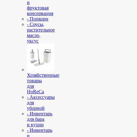
и
фруктовая
консервация
- Попкорн
- Соусы,
растительное
масло,
уксус
Хозяйственные
товары
для
HoReCa
- Аксессуары
для
уборной
- Инвентарь
для бара
и кухни
- Инвентарь
и