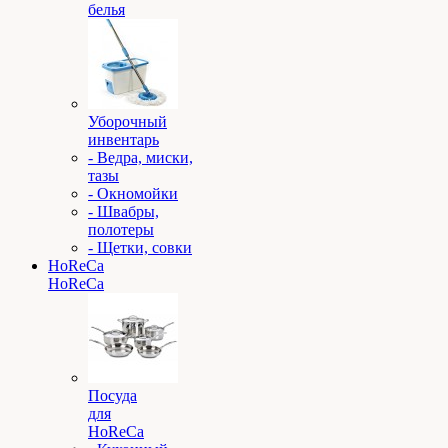
белья
Уборочный
инвентарь
- Ведра, миски,
тазы
- Окномойки
- Швабры,
полотеры
- Щетки, совки
HoReCa
HoReCa
Посуда
для
HoReCa