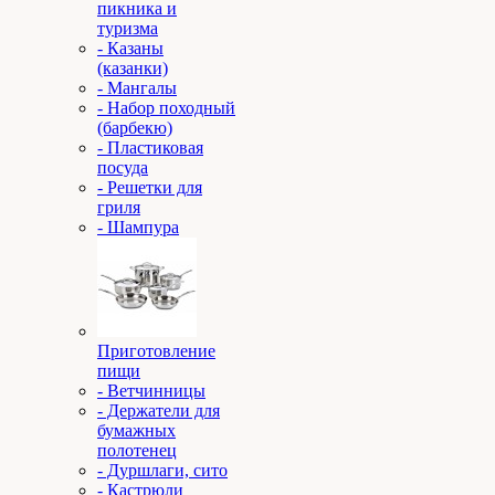
пикника и
туризма
- Казаны
(казанки)
- Мангалы
- Набор походный
(барбекю)
- Пластиковая
посуда
- Решетки для
гриля
- Шампура
Приготовление
пищи
- Ветчинницы
- Держатели для
бумажных
полотенец
- Дуршлаги, сито
- Кастрюли