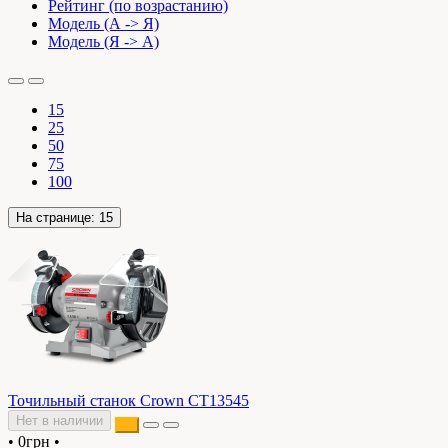
Рейтинг (по возрастанию)
Модель (А -> Я)
Модель (Я -> А)
15
25
50
75
100
На странице:
15
Точильный станок Crown CT13545
Нет в наличии
•
0грн
•