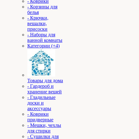
- Коврики
- Корзины для
белья
- Крючки,
вешалки,
присоски
- Наборы для
ванной комнаты
Категории (+4)
Товары для дома
- Гардероб и
хранение вещей
- Гладильные
доски и
аксессуары
- Коврики
придверные
- Мешки, чехлы
для стирки
- Сушилки для