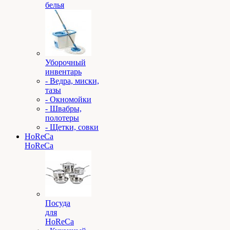
белья
Уборочный
инвентарь
- Ведра, миски,
тазы
- Окномойки
- Швабры,
полотеры
- Щетки, совки
HoReCa
HoReCa
Посуда
для
HoReCa