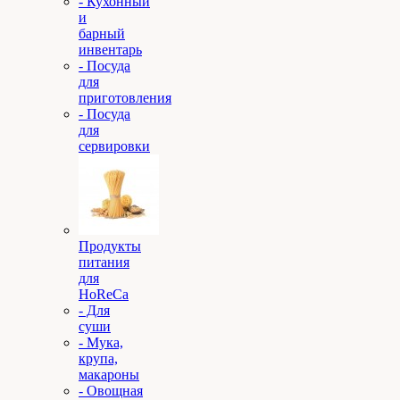
- Кухонный
и
барный
инвентарь
- Посуда
для
приготовления
- Посуда
для
сервировки
Продукты
питания
для
HoReCa
- Для
суши
- Мука,
крупа,
макароны
- Овощная