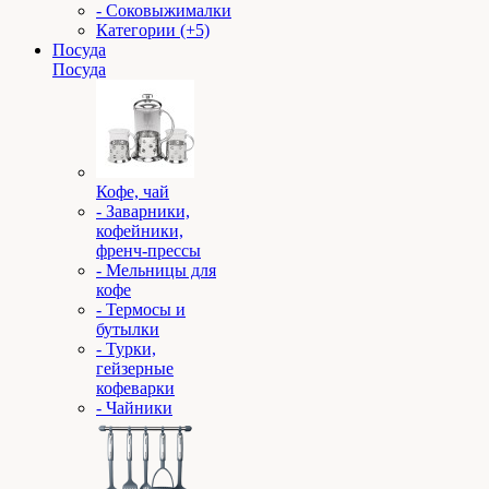
- Соковыжималки
Категории (+5)
Посуда
Посуда
Кофе, чай
- Заварники,
кофейники,
френч-прессы
- Мельницы для
кофе
- Термосы и
бутылки
- Турки,
гейзерные
кофеварки
- Чайники