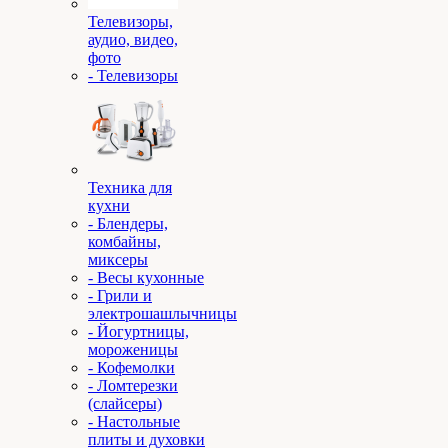
Телевизоры,
аудио, видео,
фото
- Телевизоры
Техника для
кухни
- Блендеры,
комбайны,
миксеры
- Весы кухонные
- Грили и
электрошашлычницы
- Йогуртницы,
мороженицы
- Кофемолки
- Ломтерезки
(слайсеры)
- Настольные
плиты и духовки