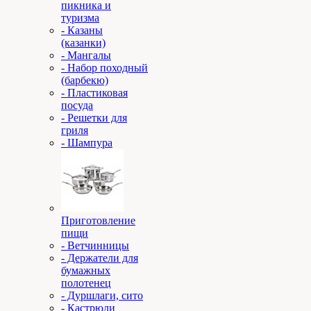
пикника и
туризма
- Казаны
(казанки)
- Мангалы
- Набор походный
(барбекю)
- Пластиковая
посуда
- Решетки для
гриля
- Шампура
Приготовление
пищи
- Ветчинницы
- Держатели для
бумажных
полотенец
- Дуршлаги, сито
- Кастрюли