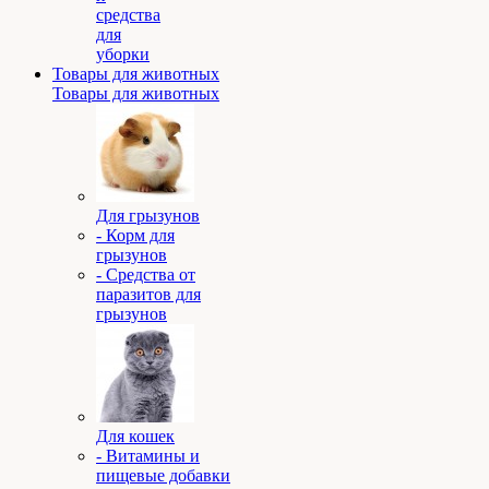
средства
для
уборки
Товары для животных
Товары для животных
Для грызунов
- Корм для
грызунов
- Средства от
паразитов для
грызунов
Для кошек
- Витамины и
пищевые добавки