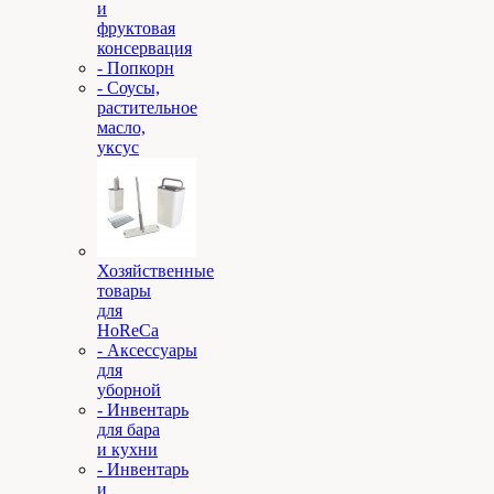
и
фруктовая
консервация
- Попкорн
- Соусы,
растительное
масло,
уксус
Хозяйственные
товары
для
HoReCa
- Аксессуары
для
уборной
- Инвентарь
для бара
и кухни
- Инвентарь
и