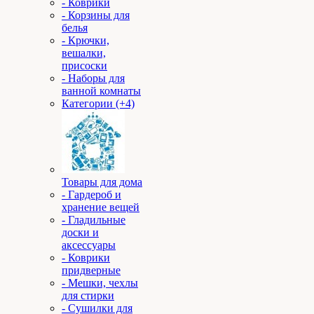
- Коврики
- Корзины для
белья
- Крючки,
вешалки,
присоски
- Наборы для
ванной комнаты
Категории (+4)
Товары для дома
- Гардероб и
хранение вещей
- Гладильные
доски и
аксессуары
- Коврики
придверные
- Мешки, чехлы
для стирки
- Сушилки для