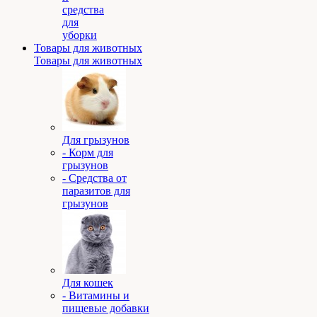
средства
для
уборки
Товары для животных
Товары для животных
Для грызунов
- Корм для
грызунов
- Средства от
паразитов для
грызунов
Для кошек
- Витамины и
пищевые добавки