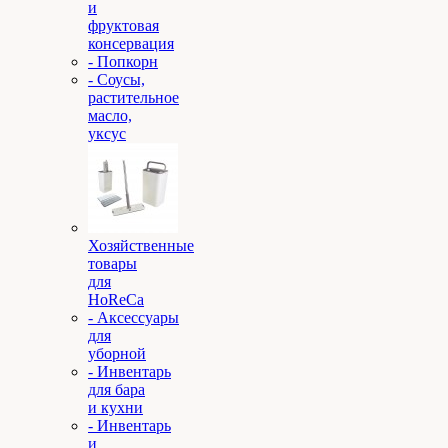
и
фруктовая
консервация
- Попкорн
- Соусы,
растительное
масло,
уксус
Хозяйственные
товары
для
HoReCa
- Аксессуары
для
уборной
- Инвентарь
для бара
и кухни
- Инвентарь
и