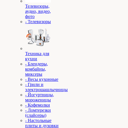
Телевизоры,
аудио, видео,
фото
- Телевизоры
Техника для
кухни
- Блендеры,
комбайны,
миксеры
- Весы кухонные
- Грили и
электрошашлычницы
- Йогуртницы,
мороженицы
- Кофемолки
- Ломтерезки
(слайсеры)
- Настольные
плиты и духовки