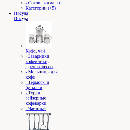
- Соковыжималки
Категории (+5)
Посуда
Посуда
Кофе, чай
- Заварники,
кофейники,
френч-прессы
- Мельницы для
кофе
- Термосы и
бутылки
- Турки,
гейзерные
кофеварки
- Чайники