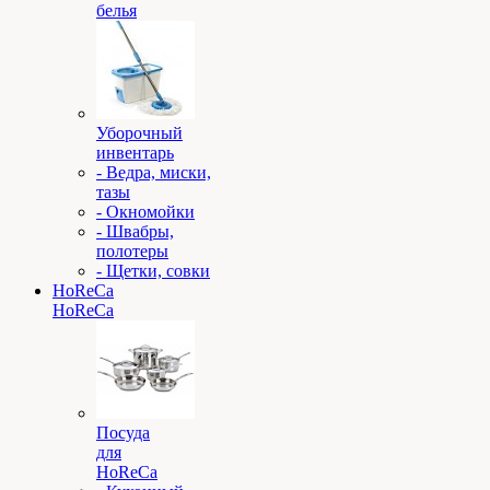
белья
Уборочный
инвентарь
- Ведра, миски,
тазы
- Окномойки
- Швабры,
полотеры
- Щетки, совки
HoReCa
HoReCa
Посуда
для
HoReCa