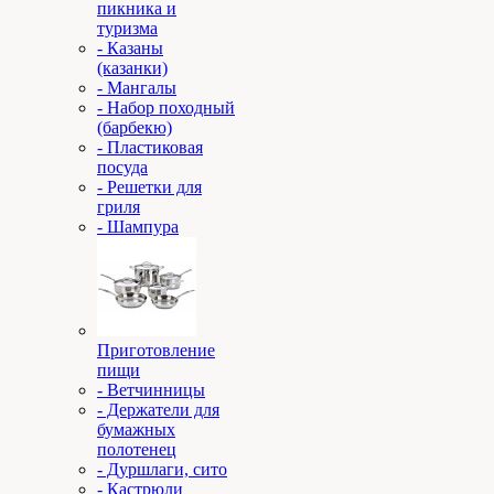
пикника и
туризма
- Казаны
(казанки)
- Мангалы
- Набор походный
(барбекю)
- Пластиковая
посуда
- Решетки для
гриля
- Шампура
Приготовление
пищи
- Ветчинницы
- Держатели для
бумажных
полотенец
- Дуршлаги, сито
- Кастрюли