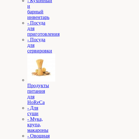
- Кухонный
и
барный
инвентарь
- Посуда
для
приготовления
- Посуда
для
сервировки
Продукты
питания
для
HoReCa
- Для
суши
- Мука,
крупа,
макароны
- Овощная