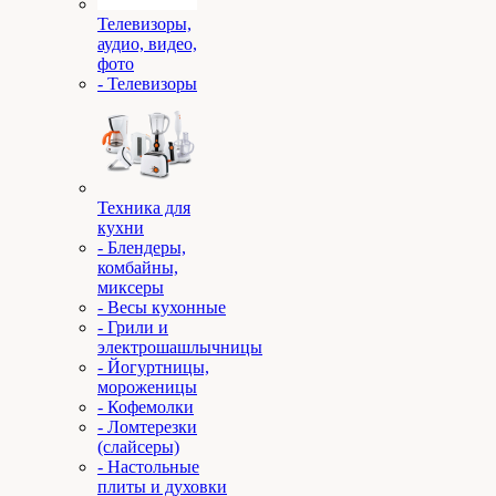
Телевизоры,
аудио, видео,
фото
- Телевизоры
Техника для
кухни
- Блендеры,
комбайны,
миксеры
- Весы кухонные
- Грили и
электрошашлычницы
- Йогуртницы,
мороженицы
- Кофемолки
- Ломтерезки
(слайсеры)
- Настольные
плиты и духовки