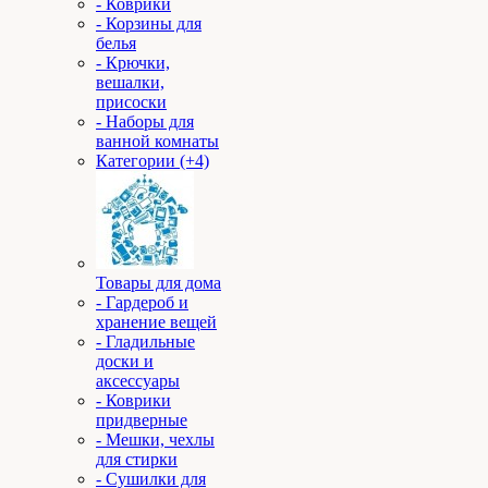
- Коврики
- Корзины для
белья
- Крючки,
вешалки,
присоски
- Наборы для
ванной комнаты
Категории (+4)
Товары для дома
- Гардероб и
хранение вещей
- Гладильные
доски и
аксессуары
- Коврики
придверные
- Мешки, чехлы
для стирки
- Сушилки для