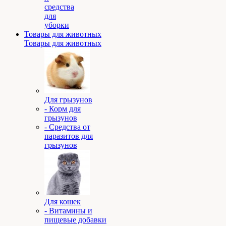
средства
для
уборки
Товары для животных
Товары для животных
Для грызунов
- Корм для
грызунов
- Средства от
паразитов для
грызунов
Для кошек
- Витамины и
пищевые добавки