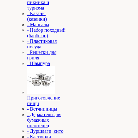
пикника и
туризма
- Казаны
(казанки)
- Мангалы
- Набор походный
(барбекю)
- Пластиковая
посуда
- Решетки для
гриля
- Шампура
Приготовление
пищи
- Ветчинницы
- Держатели для
бумажных
полотенец
- Дуршлаги, сито
- Кастрюли