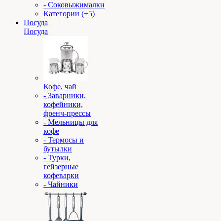
- Соковыжималки
Категории (+5)
Посуда
Посуда
Кофе, чай
- Заварники,
кофейники,
френч-прессы
- Мельницы для
кофе
- Термосы и
бутылки
- Турки,
гейзерные
кофеварки
- Чайники