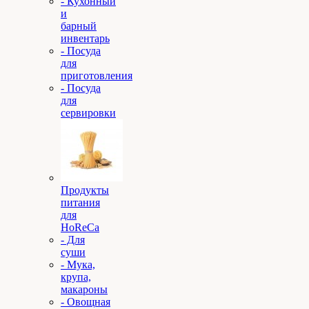
- Кухонный
и
барный
инвентарь
- Посуда
для
приготовления
- Посуда
для
сервировки
Продукты
питания
для
HoReCa
- Для
суши
- Мука,
крупа,
макароны
- Овощная