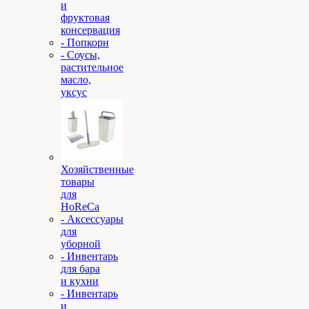
и
фруктовая
консервация
- Попкорн
- Соусы,
растительное
масло,
уксус
Хозяйственные
товары
для
HoReCa
- Аксессуары
для
уборной
- Инвентарь
для бара
и кухни
- Инвентарь
и