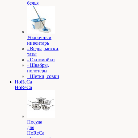
белья
Уборочный
инвентарь
- Ведра, миски,
тазы
- Окномойки
- Швабры,
полотеры
- Щетки, совки
HoReCa
HoReCa
Посуда
для
HoReCa