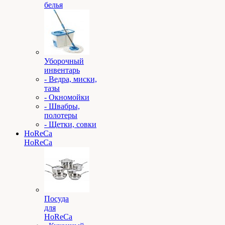
белья
Уборочный
инвентарь
- Ведра, миски,
тазы
- Окномойки
- Швабры,
полотеры
- Щетки, совки
HoReCa
HoReCa
Посуда
для
HoReCa