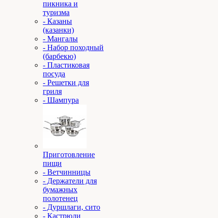
пикника и
туризма
- Казаны
(казанки)
- Мангалы
- Набор походный
(барбекю)
- Пластиковая
посуда
- Решетки для
гриля
- Шампура
Приготовление
пищи
- Ветчинницы
- Держатели для
бумажных
полотенец
- Дуршлаги, сито
- Кастрюли