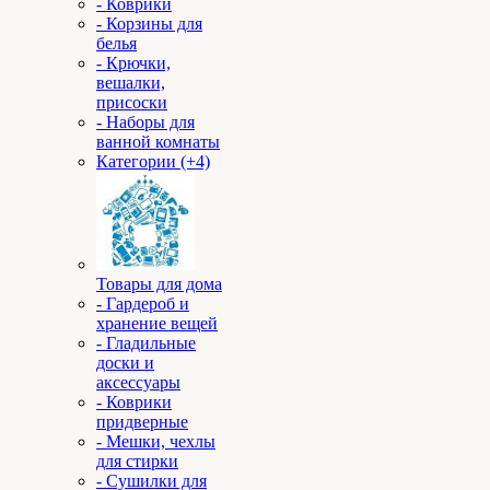
- Коврики
- Корзины для
белья
- Крючки,
вешалки,
присоски
- Наборы для
ванной комнаты
Категории (+4)
Товары для дома
- Гардероб и
хранение вещей
- Гладильные
доски и
аксессуары
- Коврики
придверные
- Мешки, чехлы
для стирки
- Сушилки для