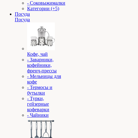
- Соковыжималки
Категории (+5)
Посуда
Посуда
Кофе, чай
- Заварники,
кофейники,
френч-прессы
- Мельницы для
кофе
- Термосы и
бутылки
- Турки,
гейзерные
кофеварки
- Чайники