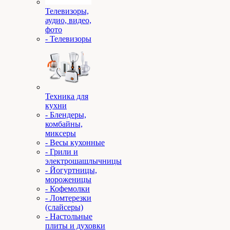
Телевизоры,
аудио, видео,
фото
- Телевизоры
Техника для
кухни
- Блендеры,
комбайны,
миксеры
- Весы кухонные
- Грили и
электрошашлычницы
- Йогуртницы,
мороженицы
- Кофемолки
- Ломтерезки
(слайсеры)
- Настольные
плиты и духовки