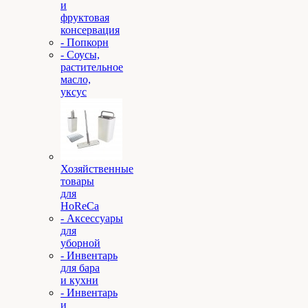
и
фруктовая
консервация
- Попкорн
- Соусы,
растительное
масло,
уксус
Хозяйственные
товары
для
HoReCa
- Аксессуары
для
уборной
- Инвентарь
для бара
и кухни
- Инвентарь
и