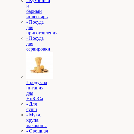
- Кухонный
и
барный
инвентарь
- Посуда
для
приготовления
- Посуда
для
сервировки
Продукты
питания
для
HoReCa
- Для
суши
- Мука,
крупа,
макароны
- Овощная