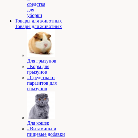
средства
для
уборки
Товары для животных
Товары для животных
Для грызунов
- Корм для
грызунов
- Средства от
паразитов для
грызунов
Для кошек
- Витамины и
пищевые добавки