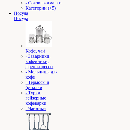
- Соковыжималки
Категории (+5)
Посуда
Посуда
Кофе, чай
- Заварники,
кофейники,
френч-прессы
- Мельницы для
кофе
- Термосы и
бутылки
- Турки,
гейзерные
кофеварки
- Чайники