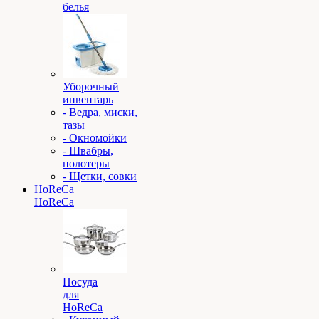
белья
Уборочный
инвентарь
- Ведра, миски,
тазы
- Окномойки
- Швабры,
полотеры
- Щетки, совки
HoReCa
HoReCa
Посуда
для
HoReCa