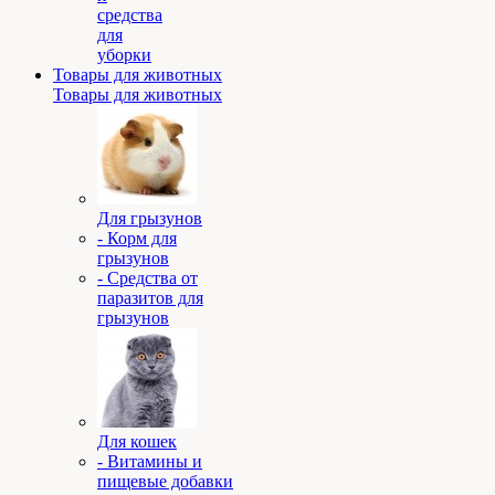
средства
для
уборки
Товары для животных
Товары для животных
Для грызунов
- Корм для
грызунов
- Средства от
паразитов для
грызунов
Для кошек
- Витамины и
пищевые добавки