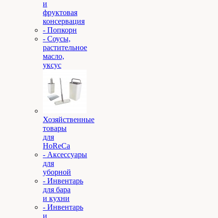
и
фруктовая
консервация
- Попкорн
- Соусы,
растительное
масло,
уксус
Хозяйственные
товары
для
HoReCa
- Аксессуары
для
уборной
- Инвентарь
для бара
и кухни
- Инвентарь
и