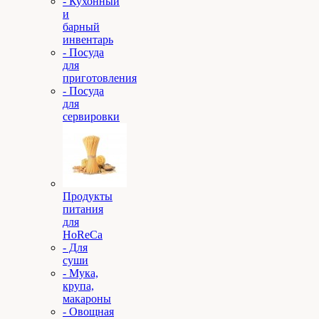
- Кухонный
и
барный
инвентарь
- Посуда
для
приготовления
- Посуда
для
сервировки
Продукты
питания
для
HoReCa
- Для
суши
- Мука,
крупа,
макароны
- Овощная