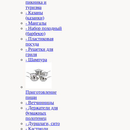
пикника и
туризма
- Казаны
(казанки)
- Мангалы
- Набор походный
(барбекю)
- Пластиковая
посуда
- Решетки для
гриля
- Шампура
Приготовление
пищи
- Ветчинницы
- Держатели для
бумажных
полотенец
- Дуршлаги, сито
- Кастрюли