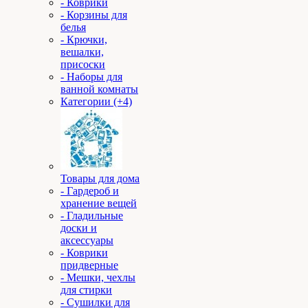
- Коврики
- Корзины для
белья
- Крючки,
вешалки,
присоски
- Наборы для
ванной комнаты
Категории (+4)
Товары для дома
- Гардероб и
хранение вещей
- Гладильные
доски и
аксессуары
- Коврики
придверные
- Мешки, чехлы
для стирки
- Сушилки для