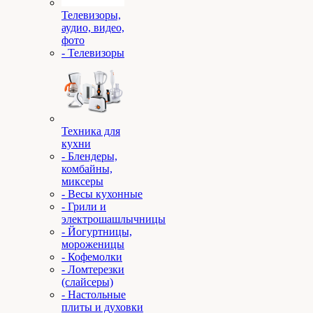
Телевизоры,
аудио, видео,
фото
- Телевизоры
Техника для
кухни
- Блендеры,
комбайны,
миксеры
- Весы кухонные
- Грили и
электрошашлычницы
- Йогуртницы,
мороженицы
- Кофемолки
- Ломтерезки
(слайсеры)
- Настольные
плиты и духовки