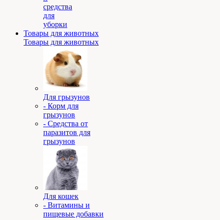
средства
для
уборки
Товары для животных
Товары для животных
Для грызунов
- Корм для
грызунов
- Средства от
паразитов для
грызунов
Для кошек
- Витамины и
пищевые добавки