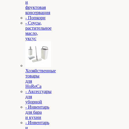
и
фруктовая
консервация
- Попкорн
- Соусы,
растительное
масло,
уксус
Хозяйственные
товары
для
HoReCa
- Аксессуары
для
уборной
- Инвентарь
для бара
и кухни
- Инвентарь
и