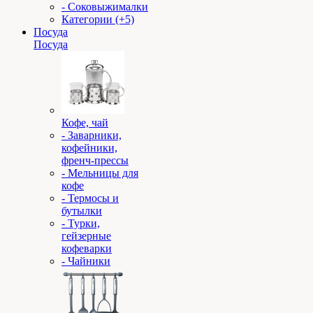
- Соковыжималки
Категории (+5)
Посуда
Посуда
Кофе, чай
- Заварники,
кофейники,
френч-прессы
- Мельницы для
кофе
- Термосы и
бутылки
- Турки,
гейзерные
кофеварки
- Чайники