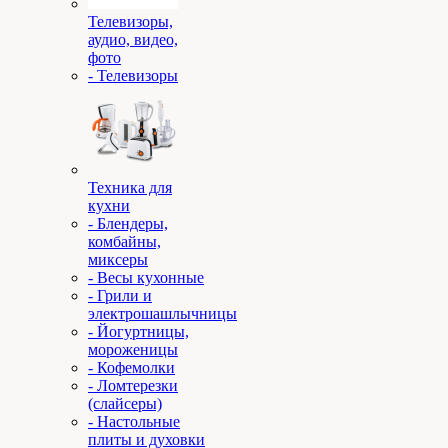
Телевизоры,
аудио, видео,
фото
- Телевизоры
Техника для
кухни
- Блендеры,
комбайны,
миксеры
- Весы кухонные
- Грили и
электрошашлычницы
- Йогуртницы,
мороженицы
- Кофемолки
- Ломтерезки
(слайсеры)
- Настольные
плиты и духовки