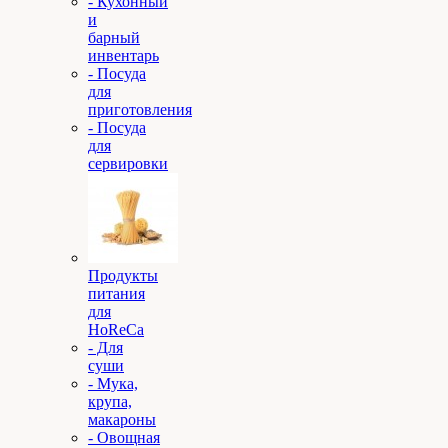
- Кухонный
и
барный
инвентарь
- Посуда
для
приготовления
- Посуда
для
сервировки
Продукты
питания
для
HoReCa
- Для
суши
- Мука,
крупа,
макароны
- Овощная