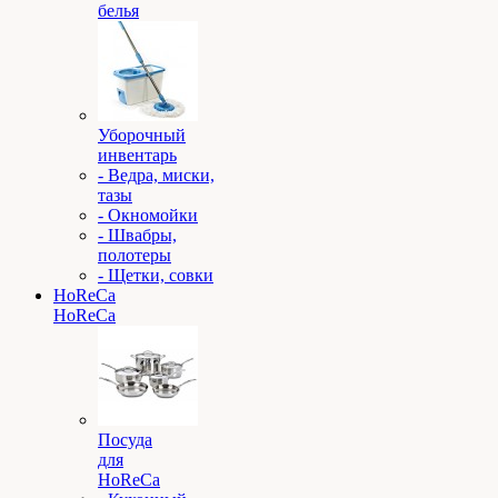
белья
Уборочный
инвентарь
- Ведра, миски,
тазы
- Окномойки
- Швабры,
полотеры
- Щетки, совки
HoReCa
HoReCa
Посуда
для
HoReCa