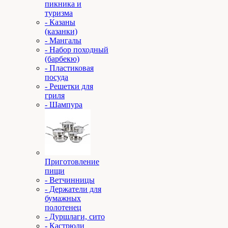
пикника и
туризма
- Казаны
(казанки)
- Мангалы
- Набор походный
(барбекю)
- Пластиковая
посуда
- Решетки для
гриля
- Шампура
Приготовление
пищи
- Ветчинницы
- Держатели для
бумажных
полотенец
- Дуршлаги, сито
- Кастрюли