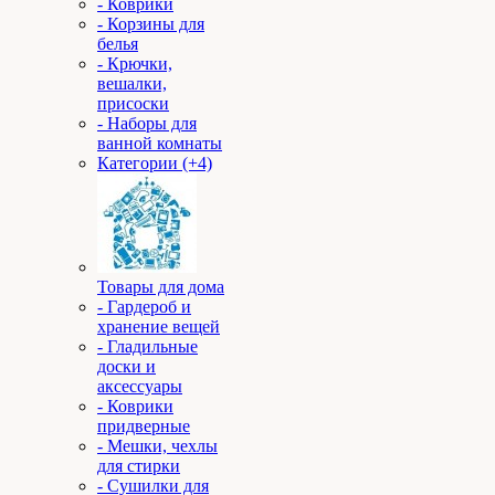
- Коврики
- Корзины для
белья
- Крючки,
вешалки,
присоски
- Наборы для
ванной комнаты
Категории (+4)
Товары для дома
- Гардероб и
хранение вещей
- Гладильные
доски и
аксессуары
- Коврики
придверные
- Мешки, чехлы
для стирки
- Сушилки для