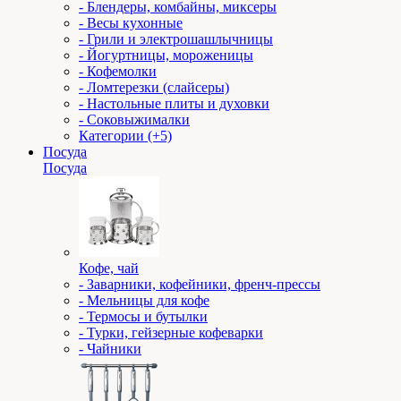
- Блендеры, комбайны, миксеры
- Весы кухонные
- Грили и электрошашлычницы
- Йогуртницы, мороженицы
- Кофемолки
- Ломтерезки (слайсеры)
- Настольные плиты и духовки
- Соковыжималки
Категории (+5)
Посуда
Посуда
Кофе, чай
- Заварники, кофейники, френч-прессы
- Мельницы для кофе
- Термосы и бутылки
- Турки, гейзерные кофеварки
- Чайники