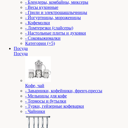
- Блендеры, комбайны, миксеры
- Весы кухонные
- Грили и электрошашлычницы
- Йогуртницы, мороженицы
- Кофемолки
- Ломтерезки (слайсеры)
- Настольные плиты и духовки
- Соковыжималки
Категории (+5)
Посуда
Посуда
Кофе, чай
- Заварники, кофейники, френч-прессы
- Мельницы для кофе
- Термосы и бутылки
- Турки, гейзерные кофеварки
- Чайники