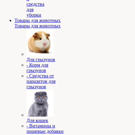
средства
для
уборки
Товары для животных
Товары для животных
Для грызунов
- Корм для
грызунов
- Средства от
паразитов для
грызунов
Для кошек
- Витамины и
пищевые добавки