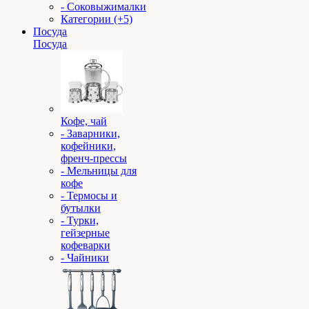
- Соковыжималки
Категории (+5)
Посуда
Посуда
Кофе, чай
- Заварники,
кофейники,
френч-прессы
- Мельницы для
кофе
- Термосы и
бутылки
- Турки,
гейзерные
кофеварки
- Чайники