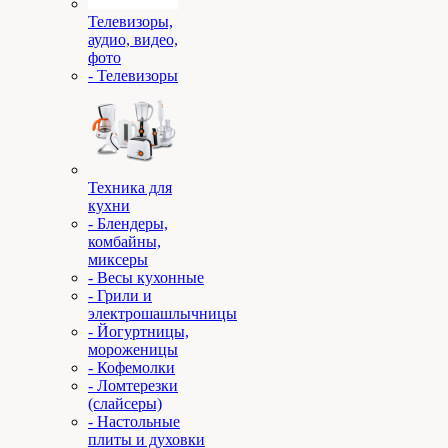
Телевизоры,
аудио, видео,
фото
- Телевизоры
Техника для
кухни
- Блендеры,
комбайны,
миксеры
- Весы кухонные
- Грили и
электрошашлычницы
- Йогуртницы,
мороженицы
- Кофемолки
- Ломтерезки
(слайсеры)
- Настольные
плиты и духовки