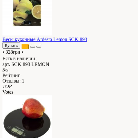
Весы кухонные Ardesto Lemon SCK-893
Купить
•
328грн
•
Есть в наличии
арт. SCK-893 LEMON
5
/5
Рейтинг
Отзывы:
1
TOP
Votes