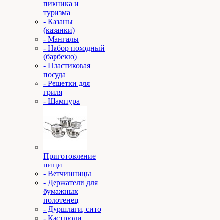
пикника и
туризма
- Казаны
(казанки)
- Мангалы
- Набор походный
(барбекю)
- Пластиковая
посуда
- Решетки для
гриля
- Шампура
Приготовление
пищи
- Ветчинницы
- Держатели для
бумажных
полотенец
- Дуршлаги, сито
- Кастрюли