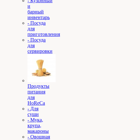
- Кухонный
и
барный
инвентарь
- Посуда
для
приготовления
- Посуда
для
сервировки
Продукты
питания
для
HoReCa
- Для
суши
- Мука,
крупа,
макароны
- Овощная