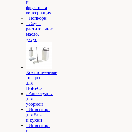
и
фруктовая
консервация
- Попкорн
- Соусы,
растительное
масло,
уксус
Хозяйственные
товары
для
HoReCa
- Аксессуары
для
уборной
- Инвентарь
для бара
и кухни
- Инвентарь
и