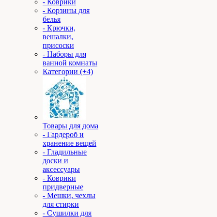
- Коврики
- Корзины для
белья
- Крючки,
вешалки,
присоски
- Наборы для
ванной комнаты
Категории (+4)
Товары для дома
- Гардероб и
хранение вещей
- Гладильные
доски и
аксессуары
- Коврики
придверные
- Мешки, чехлы
для стирки
- Сушилки для