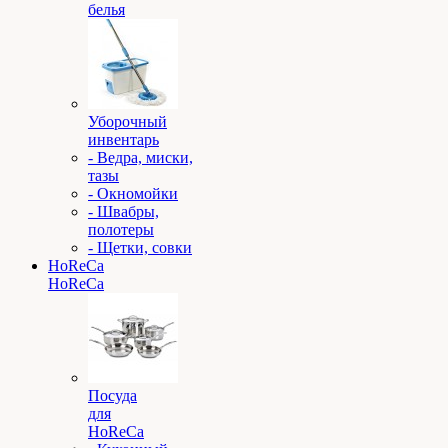
белья
Уборочный
инвентарь
- Ведра, миски,
тазы
- Окномойки
- Швабры,
полотеры
- Щетки, совки
HoReCa
HoReCa
Посуда
для
HoReCa