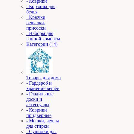
- Коврики
- Корзины для
белья
- Крючки,
вешалки,
присоски
- Наборы для
ванной комнаты
Категории (+4)
Товары для дома
- Гардероб и
хранение вещей
- Гладильные
доски и
аксессуары
- Коврики
придверные
- Мешки, чехлы
для стирки
- Сушилки для