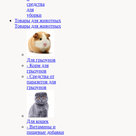
средства
для
уборки
Товары для животных
Товары для животных
Для грызунов
- Корм для
грызунов
- Средства от
паразитов для
грызунов
Для кошек
- Витамины и
пищевые добавки