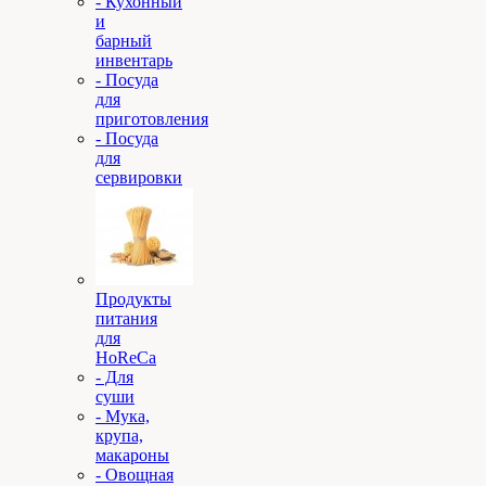
- Кухонный
и
барный
инвентарь
- Посуда
для
приготовления
- Посуда
для
сервировки
Продукты
питания
для
HoReCa
- Для
суши
- Мука,
крупа,
макароны
- Овощная