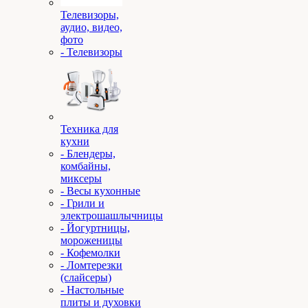
Телевизоры,
аудио, видео,
фото
- Телевизоры
Техника для
кухни
- Блендеры,
комбайны,
миксеры
- Весы кухонные
- Грили и
электрошашлычницы
- Йогуртницы,
мороженицы
- Кофемолки
- Ломтерезки
(слайсеры)
- Настольные
плиты и духовки