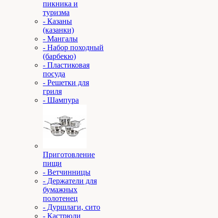
пикника и
туризма
- Казаны
(казанки)
- Мангалы
- Набор походный
(барбекю)
- Пластиковая
посуда
- Решетки для
гриля
- Шампура
Приготовление
пищи
- Ветчинницы
- Держатели для
бумажных
полотенец
- Дуршлаги, сито
- Кастрюли