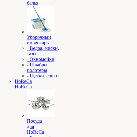
белья
Уборочный
инвентарь
- Ведра, миски,
тазы
- Окномойки
- Швабры,
полотеры
- Щетки, совки
HoReCa
HoReCa
Посуда
для
HoReCa