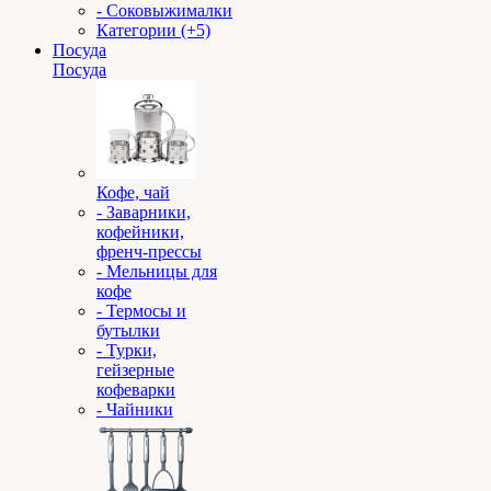
- Соковыжималки
Категории (+5)
Посуда
Посуда
Кофе, чай
- Заварники,
кофейники,
френч-прессы
- Мельницы для
кофе
- Термосы и
бутылки
- Турки,
гейзерные
кофеварки
- Чайники