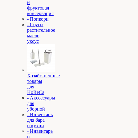
и
фруктовая
консервация
- Попкорн
- Соусы,
растительное
масло,
уксус
Хозяйственные
товары
для
HoReCa
- Аксессуары
для
уборной
- Инвентарь
для бара
и кухни
- Инвентарь
и