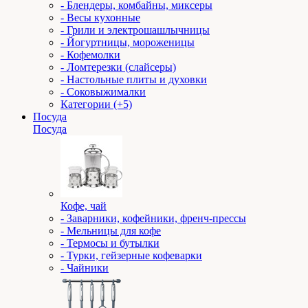
- Блендеры, комбайны, миксеры
- Весы кухонные
- Грили и электрошашлычницы
- Йогуртницы, мороженицы
- Кофемолки
- Ломтерезки (слайсеры)
- Настольные плиты и духовки
- Соковыжималки
Категории (+5)
Посуда
Посуда
Кофе, чай
- Заварники, кофейники, френч-прессы
- Мельницы для кофе
- Термосы и бутылки
- Турки, гейзерные кофеварки
- Чайники