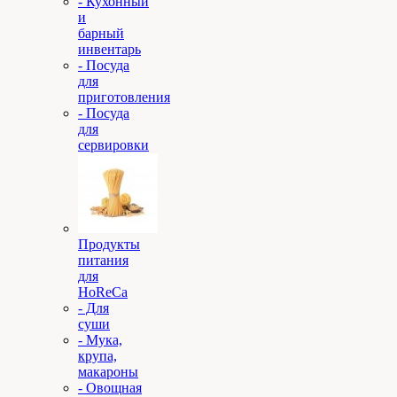
- Кухонный
и
барный
инвентарь
- Посуда
для
приготовления
- Посуда
для
сервировки
Продукты
питания
для
HoReCa
- Для
суши
- Мука,
крупа,
макароны
- Овощная