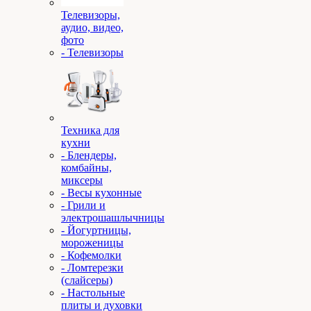
Телевизоры,
аудио, видео,
фото
- Телевизоры
Техника для
кухни
- Блендеры,
комбайны,
миксеры
- Весы кухонные
- Грили и
электрошашлычницы
- Йогуртницы,
мороженицы
- Кофемолки
- Ломтерезки
(слайсеры)
- Настольные
плиты и духовки