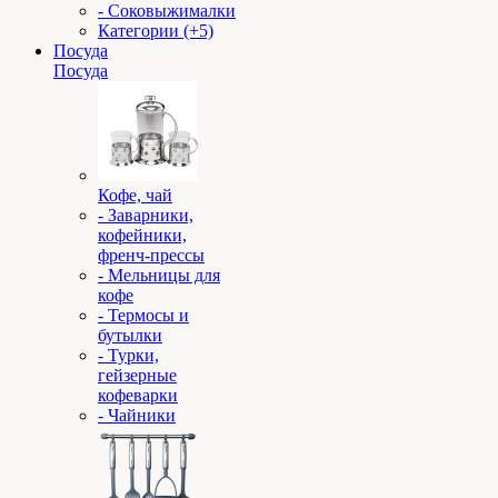
- Соковыжималки
Категории (+5)
Посуда
Посуда
Кофе, чай
- Заварники,
кофейники,
френч-прессы
- Мельницы для
кофе
- Термосы и
бутылки
- Турки,
гейзерные
кофеварки
- Чайники