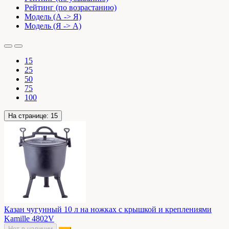
Рейтинг (по возрастанию)
Модель (А -> Я)
Модель (Я -> А)
15
25
50
75
100
На странице:
15
Казан чугунный 10 л на ножках с крышкой и креплениями
Kamille 4802V
Нет в наличии