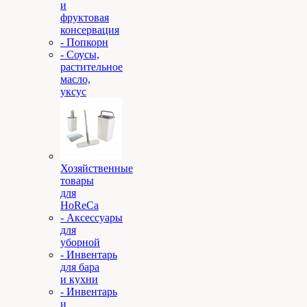
и
фруктовая
консервация
- Попкорн
- Соусы,
растительное
масло,
уксус
Хозяйственные
товары
для
HoReCa
- Аксессуары
для
уборной
- Инвентарь
для бара
и кухни
- Инвентарь
и