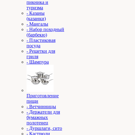
пикника и
туризма
- Казаны
(казанки)
- Мангалы
- Набор походный
(барбекю)
- Пластиковая
посуда
- Решетки для
гриля
- Шампура
Приготовление
пищи
- Ветчинницы
- Держатели для
бумажных
полотенец
- Дуршлаги, сито
- Кастрюли