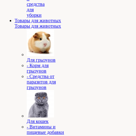
средства
для
уборки
Товары для животных
Товары для животных
Для грызунов
- Корм для
грызунов
- Средства от
паразитов для
грызунов
Для кошек
- Витамины и
пищевые добавки