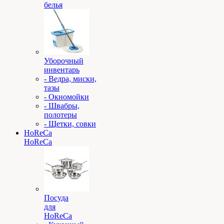
белья
Уборочный
инвентарь
- Ведра, миски,
тазы
- Окномойки
- Швабры,
полотеры
- Щетки, совки
HoReCa
HoReCa
Посуда
для
HoReCa