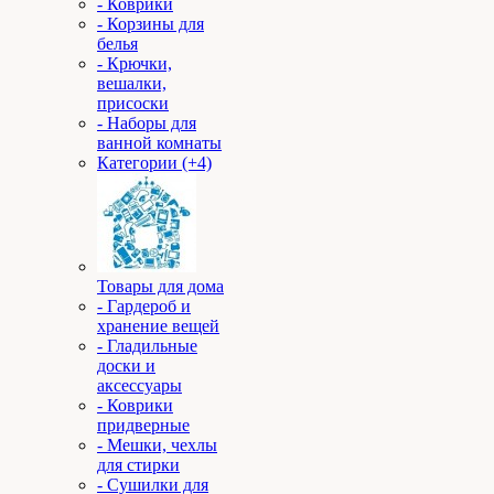
- Коврики
- Корзины для
белья
- Крючки,
вешалки,
присоски
- Наборы для
ванной комнаты
Категории (+4)
Товары для дома
- Гардероб и
хранение вещей
- Гладильные
доски и
аксессуары
- Коврики
придверные
- Мешки, чехлы
для стирки
- Сушилки для