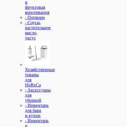
и
фруктовая
консервация
- Попкорн
- Соусы,
растительное
масло,
уксус
Хозяйственные
товары
для
HoReCa
- Аксессуары
для
уборной
- Инвентарь
для бара
и кухни
- Инвентарь
и