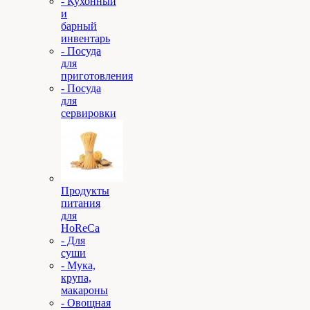
- Кухонный
и
барный
инвентарь
- Посуда
для
приготовления
- Посуда
для
сервировки
Продукты
питания
для
HoReCa
- Для
суши
- Мука,
крупа,
макароны
- Овощная