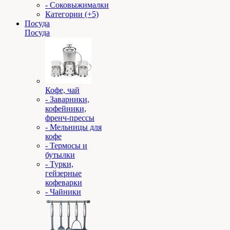
- Соковыжималки
Категории (+5)
Посуда
Посуда
Кофе, чай
- Заварники,
кофейники,
френч-прессы
- Мельницы для
кофе
- Термосы и
бутылки
- Турки,
гейзерные
кофеварки
- Чайники