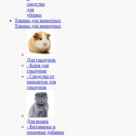
средства
для
уборки
Товары для животных
Товары для животных
Для грызунов
- Корм для
грызунов
- Средства от
паразитов для
грызунов
Для кошек
- Витамины и
пищевые добавки