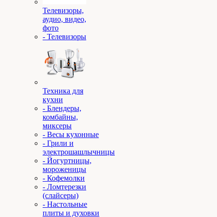
Телевизоры,
аудио, видео,
фото
- Телевизоры
Техника для
кухни
- Блендеры,
комбайны,
миксеры
- Весы кухонные
- Грили и
электрошашлычницы
- Йогуртницы,
мороженицы
- Кофемолки
- Ломтерезки
(слайсеры)
- Настольные
плиты и духовки