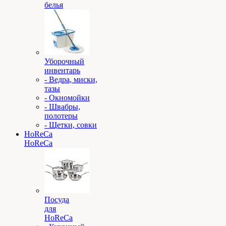
белья
Уборочный
инвентарь
- Ведра, миски,
тазы
- Окномойки
- Швабры,
полотеры
- Щетки, совки
HoReCa
HoReCa
Посуда
для
HoReCa