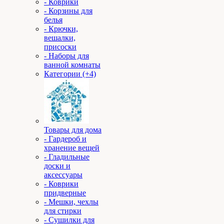
- Коврики
- Корзины для
белья
- Крючки,
вешалки,
присоски
- Наборы для
ванной комнаты
Категории (+4)
Товары для дома
- Гардероб и
хранение вещей
- Гладильные
доски и
аксессуары
- Коврики
придверные
- Мешки, чехлы
для стирки
- Сушилки для