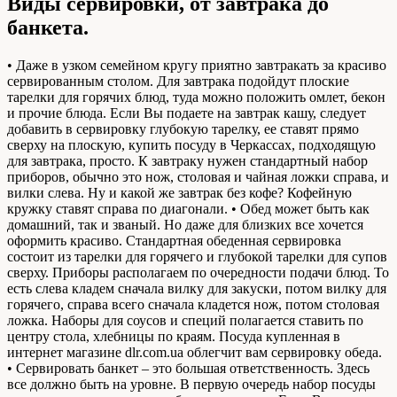
Виды сервировки, от завтрака до
банкета.
• Даже в узком семейном кругу приятно завтракать за красиво
сервированным столом. Для завтрака подойдут плоские
тарелки для горячих блюд, туда можно положить омлет, бекон
и прочие блюда. Если Вы подаете на завтрак кашу, следует
добавить в сервировку глубокую тарелку, ее ставят прямо
сверху на плоскую, купить посуду в Черкассах, подходящую
для завтрака, просто. К завтраку нужен стандартный набор
приборов, обычно это нож, столовая и чайная ложки справа, и
вилки слева. Ну и какой же завтрак без кофе? Кофейную
кружку ставят справа по диагонали. • Обед может быть как
домашний, так и званый. Но даже для близких все хочется
оформить красиво. Стандартная обеденная сервировка
состоит из тарелки для горячего и глубокой тарелки для супов
сверху. Приборы располагаем по очередности подачи блюд. То
есть слева кладем сначала вилку для закуски, потом вилку для
горячего, справа всего сначала кладется нож, потом столовая
ложка. Наборы для соусов и специй полагается ставить по
центру стола, хлебницы по краям. Посуда купленная в
интернет магазине dlr.com.ua облегчит вам сервировку обеда.
• Сервировать банкет – это большая ответственность. Здесь
все должно быть на уровне. В первую очередь набор посуды