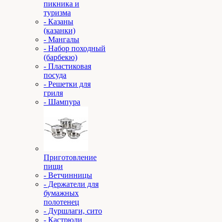
пикника и
туризма
- Казаны
(казанки)
- Мангалы
- Набор походный
(барбекю)
- Пластиковая
посуда
- Решетки для
гриля
- Шампура
Приготовление
пищи
- Ветчинницы
- Держатели для
бумажных
полотенец
- Дуршлаги, сито
- Кастрюли