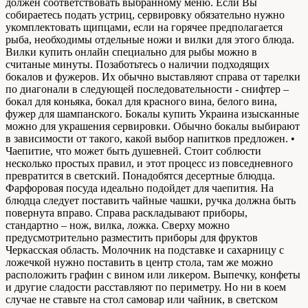
должен соответствовать выбранному меню. Если Вы
собираетесь подать устриц, сервировку обязательно нужно
укомплектовать щипцами, если на горячее предполагается
рыба, необходимы отдельные ножи и вилки для этого блюда.
Вилки купить онлайн специально для рыбы можно в
считаные минуты. Позаботьтесь о наличии подходящих
бокалов и фужеров. Их обычно выставляют справа от тарелки
по диагонали в следующей последовательности - снифтер –
бокал для коньяка, бокал для красного вина, белого вина,
фужер для шампанского. Бокалы купить Украина изысканные
можно для украшения сервировки. Обычно бокалы выбирают
в зависимости от такого, какой выбор напитков предложен. •
Чаепитие, что может быть душевней. Стоит соблюсти
несколько простых правил, и этот процесс из повседневного
превратится в светский. Понадобятся десертные блюдца.
Фарфоровая посуда идеально подойдет для чаепития. На
блюдца следует поставить чайные чашки, ручка должна быть
повернута вправо. Справа раскладывают приборы,
стандартно – нож, вилка, ложка. Сверху можно
предусмотрительно разместить приборы для фруктов
Черкасская область. Молочник на подставке и сахарницу с
ложечкой нужно поставить в центр стола, там же можно
расположить графин с вином или ликером. Выпечку, конфеты
и другие сладости расставляют по периметру. Но ни в коем
случае не ставьте на стол самовар или чайник, в светском