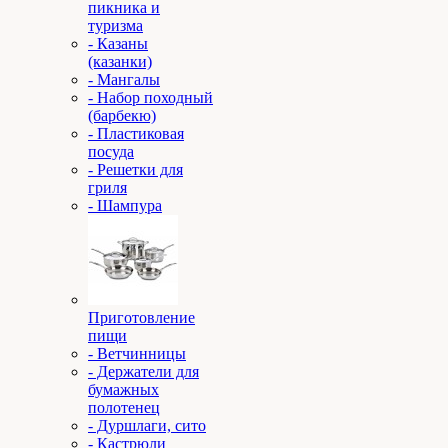
пикника и
туризма
- Казаны
(казанки)
- Мангалы
- Набор походный
(барбекю)
- Пластиковая
посуда
- Решетки для
гриля
- Шампура
Приготовление
пищи
- Ветчинницы
- Держатели для
бумажных
полотенец
- Дуршлаги, сито
- Кастрюли