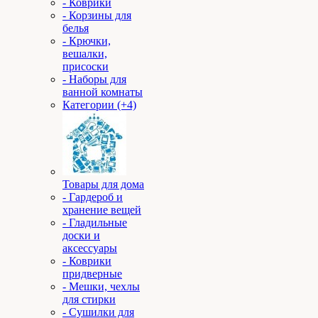
- Коврики
- Корзины для
белья
- Крючки,
вешалки,
присоски
- Наборы для
ванной комнаты
Категории (+4)
Товары для дома
- Гардероб и
хранение вещей
- Гладильные
доски и
аксессуары
- Коврики
придверные
- Мешки, чехлы
для стирки
- Сушилки для