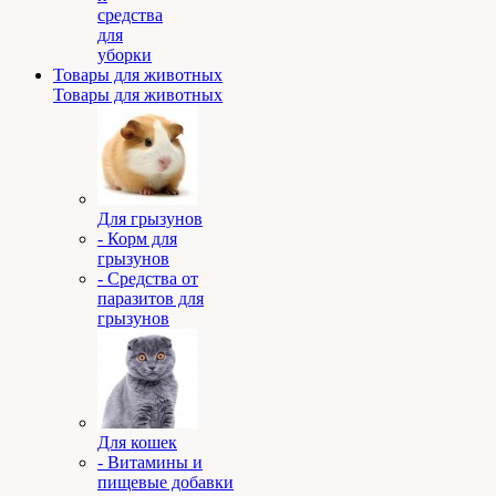
средства
для
уборки
Товары для животных
Товары для животных
Для грызунов
- Корм для
грызунов
- Средства от
паразитов для
грызунов
Для кошек
- Витамины и
пищевые добавки