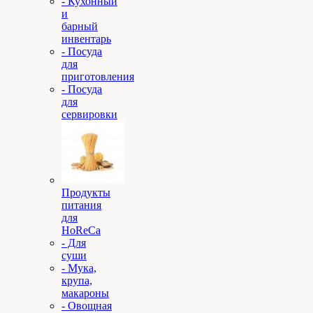
- Кухонный
и
барный
инвентарь
- Посуда
для
приготовления
- Посуда
для
сервировки
Продукты
питания
для
HoReCa
- Для
суши
- Мука,
крупа,
макароны
- Овощная