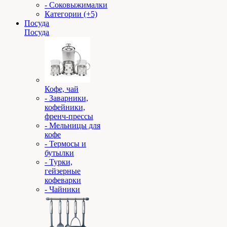
- Соковыжималки
Категории (+5)
Посуда
Посуда
Кофе, чай
- Заварники,
кофейники,
френч-прессы
- Мельницы для
кофе
- Термосы и
бутылки
- Турки,
гейзерные
кофеварки
- Чайники