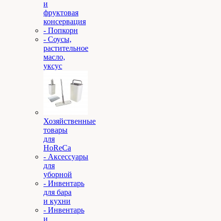
и
фруктовая
консервация
- Попкорн
- Соусы,
растительное
масло,
уксус
Хозяйственные
товары
для
HoReCa
- Аксессуары
для
уборной
- Инвентарь
для бара
и кухни
- Инвентарь
и