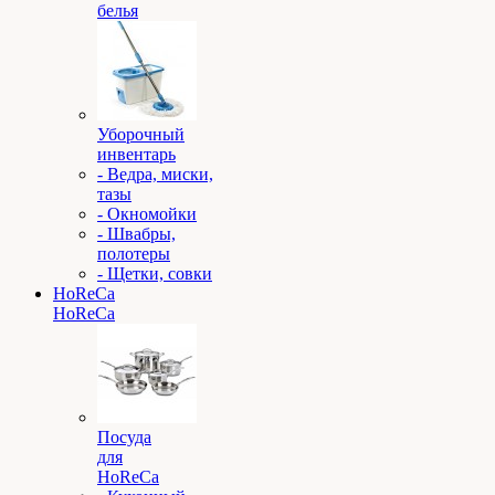
белья
Уборочный
инвентарь
- Ведра, миски,
тазы
- Окномойки
- Швабры,
полотеры
- Щетки, совки
HoReCa
HoReCa
Посуда
для
HoReCa