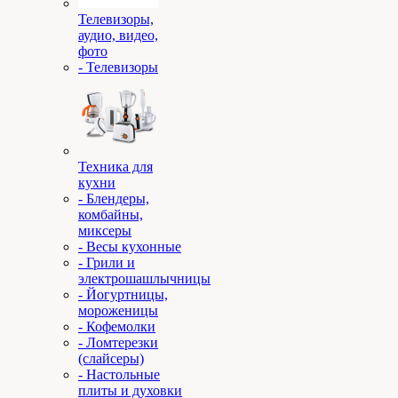
Телевизоры,
аудио, видео,
фото
- Телевизоры
Техника для
кухни
- Блендеры,
комбайны,
миксеры
- Весы кухонные
- Грили и
электрошашлычницы
- Йогуртницы,
мороженицы
- Кофемолки
- Ломтерезки
(слайсеры)
- Настольные
плиты и духовки