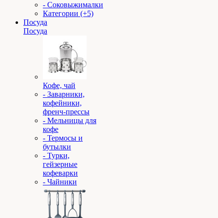
- Соковыжималки
Категории (+5)
Посуда
Посуда
Кофе, чай
- Заварники,
кофейники,
френч-прессы
- Мельницы для
кофе
- Термосы и
бутылки
- Турки,
гейзерные
кофеварки
- Чайники