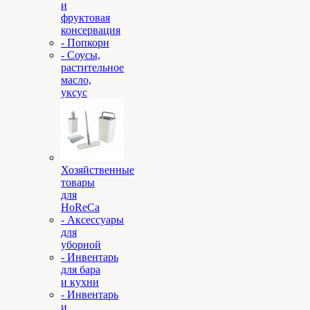
и
фруктовая
консервация
- Попкорн
- Соусы,
растительное
масло,
уксус
Хозяйственные
товары
для
HoReCa
- Аксессуары
для
уборной
- Инвентарь
для бара
и кухни
- Инвентарь
и