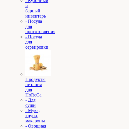
- Кухонный
и
барный
инвентарь
- Посуда
для
приготовления
- Посуда
для
сервировки
Продукты
питания
для
HoReCa
- Для
суши
- Мука,
крупа,
макароны
- Овощная