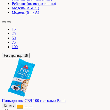
Рейтинг (по возрастанию)
Модель (А -> Я)
Модель (Я -> А)
15
25
50
75
100
На странице:
15
Попкорн для СВЧ 100 г с солью Panda
Купить