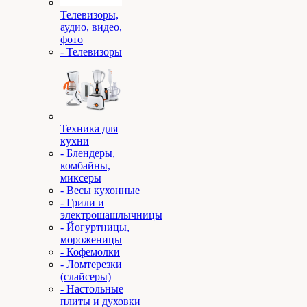
Телевизоры,
аудио, видео,
фото
- Телевизоры
Техника для
кухни
- Блендеры,
комбайны,
миксеры
- Весы кухонные
- Грили и
электрошашлычницы
- Йогуртницы,
мороженицы
- Кофемолки
- Ломтерезки
(слайсеры)
- Настольные
плиты и духовки