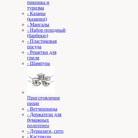
пикника и
туризма
- Казаны
(казанки)
- Мангалы
- Набор походный
(барбекю)
- Пластиковая
посуда
- Решетки для
гриля
- Шампура
Приготовление
пищи
- Ветчинницы
- Держатели для
бумажных
полотенец
- Дуршлаги, сито
- Кастрюли