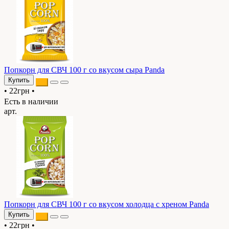
Попкорн для СВЧ 100 г со вкусом сыра Panda
Купить
•
22грн
•
Есть в наличии
арт.
Попкорн для СВЧ 100 г со вкусом холодца с хреном Panda
Купить
•
22грн
•