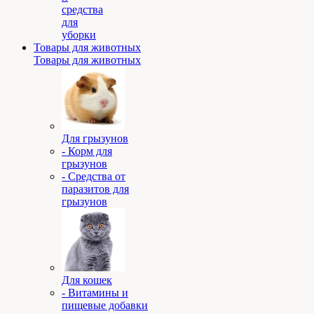
средства
для
уборки
Товары для животных
Товары для животных
Для грызунов
- Корм для
грызунов
- Средства от
паразитов для
грызунов
Для кошек
- Витамины и
пищевые добавки