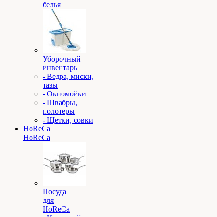
белья
Уборочный
инвентарь
- Ведра, миски,
тазы
- Окномойки
- Швабры,
полотеры
- Щетки, совки
HoReCa
HoReCa
Посуда
для
HoReCa