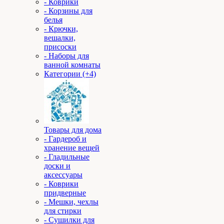
- Коврики
- Корзины для
белья
- Крючки,
вешалки,
присоски
- Наборы для
ванной комнаты
Категории (+4)
Товары для дома
- Гардероб и
хранение вещей
- Гладильные
доски и
аксессуары
- Коврики
придверные
- Мешки, чехлы
для стирки
- Сушилки для