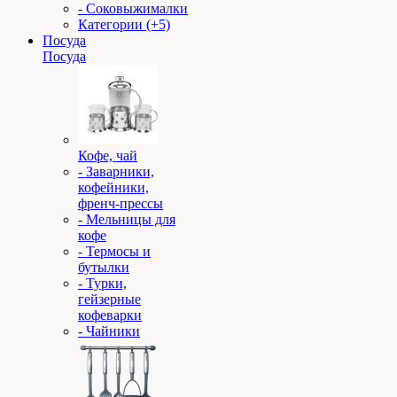
- Соковыжималки
Категории (+5)
Посуда
Посуда
Кофе, чай
- Заварники,
кофейники,
френч-прессы
- Мельницы для
кофе
- Термосы и
бутылки
- Турки,
гейзерные
кофеварки
- Чайники