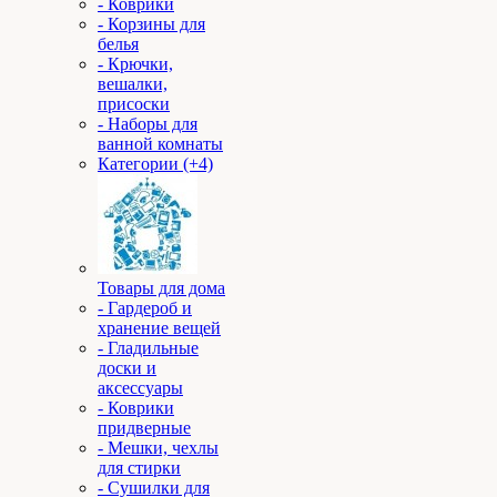
- Коврики
- Корзины для
белья
- Крючки,
вешалки,
присоски
- Наборы для
ванной комнаты
Категории (+4)
Товары для дома
- Гардероб и
хранение вещей
- Гладильные
доски и
аксессуары
- Коврики
придверные
- Мешки, чехлы
для стирки
- Сушилки для