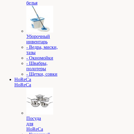
белья
Уборочный
инвентарь
- Ведра, миски,
тазы
- Окномойки
- Швабры,
полотеры
- Щетки, совки
HoReCa
HoReCa
Посуда
для
HoReCa