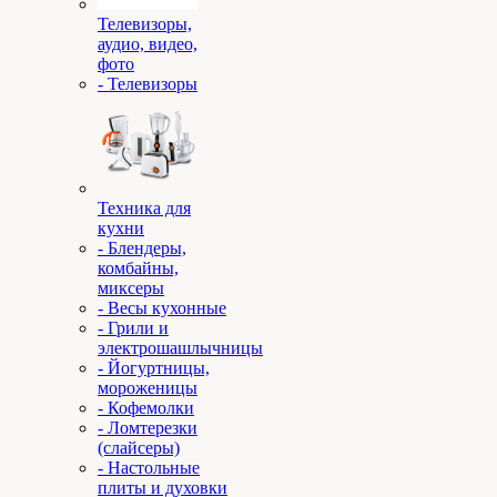
Телевизоры,
аудио, видео,
фото
- Телевизоры
Техника для
кухни
- Блендеры,
комбайны,
миксеры
- Весы кухонные
- Грили и
электрошашлычницы
- Йогуртницы,
мороженицы
- Кофемолки
- Ломтерезки
(слайсеры)
- Настольные
плиты и духовки