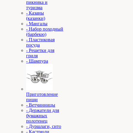
пикника и
туризма
- Казаны
(казанки)
- Мангалы
- Набор походный
(барбекю)
- Пластиковая
посуда
- Решетки для
гриля
- Шампура
Приготовление
пищи
- Ветчинницы
- Держатели для
бумажных
полотенец
- Дуршлаги, сито
- Кастрюли