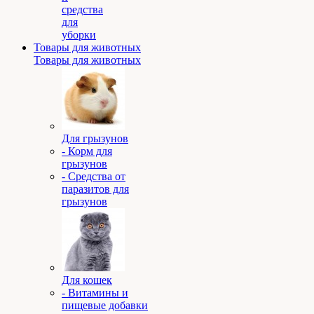
средства
для
уборки
Товары для животных
Товары для животных
Для грызунов
- Корм для
грызунов
- Средства от
паразитов для
грызунов
Для кошек
- Витамины и
пищевые добавки