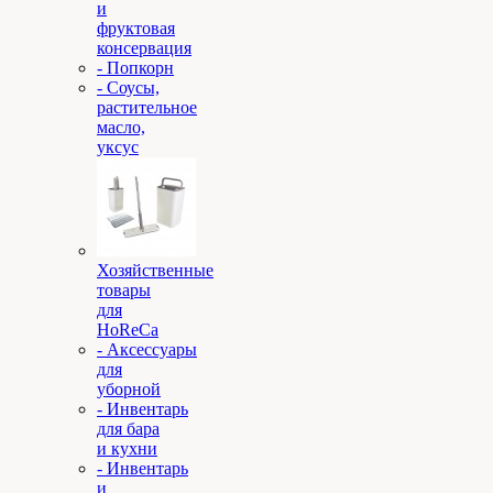
и
фруктовая
консервация
- Попкорн
- Соусы,
растительное
масло,
уксус
Хозяйственные
товары
для
HoReCa
- Аксессуары
для
уборной
- Инвентарь
для бара
и кухни
- Инвентарь
и