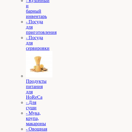
- Кухонный
и
барный
инвентарь
- Посуда
для
приготовления
- Посуда
для
сервировки
Продукты
питания
для
HoReCa
- Для
суши
- Мука,
крупа,
макароны
- Овощная