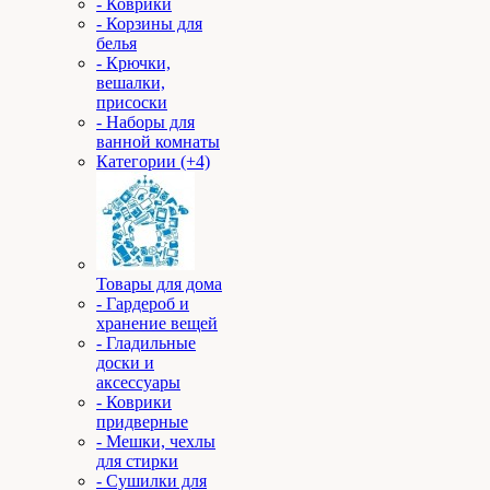
- Коврики
- Корзины для
белья
- Крючки,
вешалки,
присоски
- Наборы для
ванной комнаты
Категории (+4)
Товары для дома
- Гардероб и
хранение вещей
- Гладильные
доски и
аксессуары
- Коврики
придверные
- Мешки, чехлы
для стирки
- Сушилки для