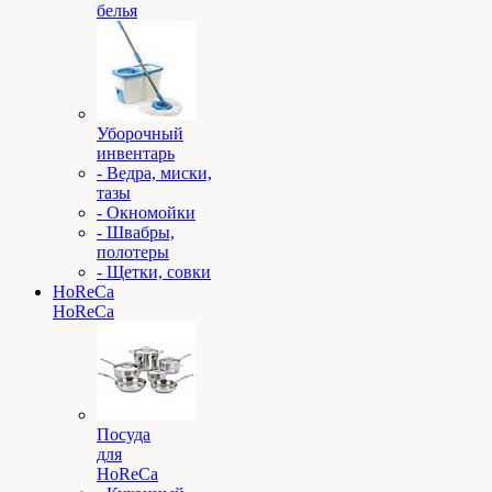
белья
Уборочный
инвентарь
- Ведра, миски,
тазы
- Окномойки
- Швабры,
полотеры
- Щетки, совки
HoReCa
HoReCa
Посуда
для
HoReCa