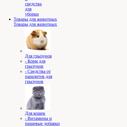
средства
для
уборки
Товары для животных
Товары для животных
Для грызунов
- Корм для
грызунов
- Средства от
паразитов для
грызунов
Для кошек
- Витамины и
пищевые добавки