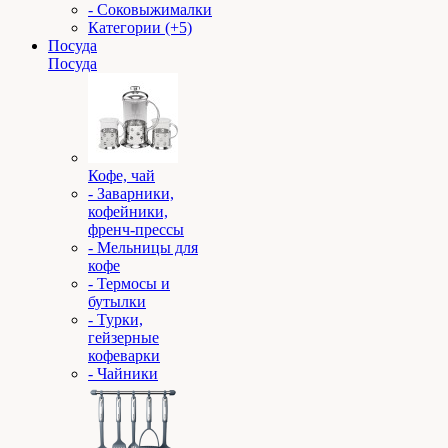
- Соковыжималки
Категории (+5)
Посуда
Посуда
Кофе, чай
- Заварники,
кофейники,
френч-прессы
- Мельницы для
кофе
- Термосы и
бутылки
- Турки,
гейзерные
кофеварки
- Чайники