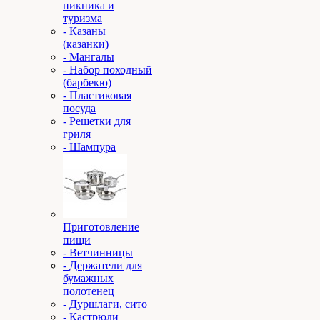
пикника и
туризма
- Казаны
(казанки)
- Мангалы
- Набор походный
(барбекю)
- Пластиковая
посуда
- Решетки для
гриля
- Шампура
Приготовление
пищи
- Ветчинницы
- Держатели для
бумажных
полотенец
- Дуршлаги, сито
- Кастрюли