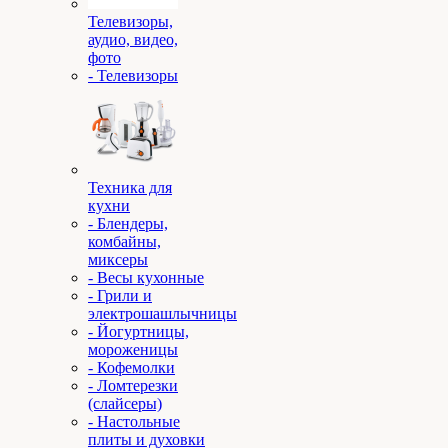
Телевизоры,
аудио, видео,
фото
- Телевизоры
Техника для
кухни
- Блендеры,
комбайны,
миксеры
- Весы кухонные
- Грили и
электрошашлычницы
- Йогуртницы,
мороженицы
- Кофемолки
- Ломтерезки
(слайсеры)
- Настольные
плиты и духовки