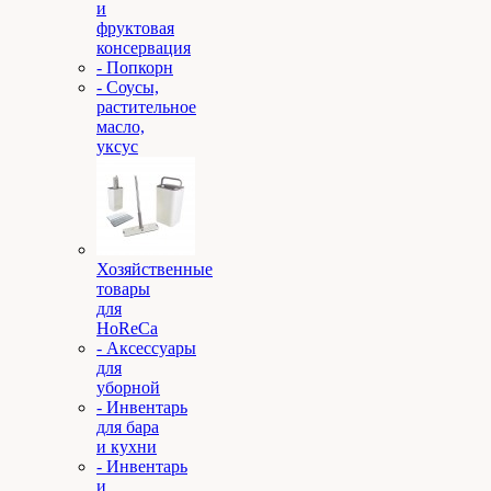
и
фруктовая
консервация
- Попкорн
- Соусы,
растительное
масло,
уксус
Хозяйственные
товары
для
HoReCa
- Аксессуары
для
уборной
- Инвентарь
для бара
и кухни
- Инвентарь
и