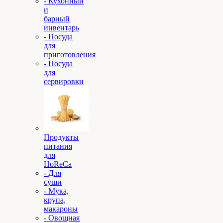
- Кухонный
и
барный
инвентарь
- Посуда
для
приготовления
- Посуда
для
сервировки
Продукты
питания
для
HoReCa
- Для
суши
- Мука,
крупа,
макароны
- Овощная