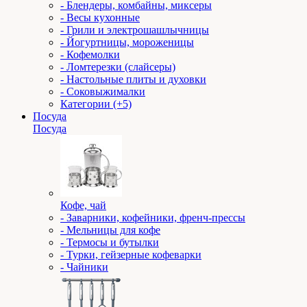
- Блендеры, комбайны, миксеры
- Весы кухонные
- Грили и электрошашлычницы
- Йогуртницы, мороженицы
- Кофемолки
- Ломтерезки (слайсеры)
- Настольные плиты и духовки
- Соковыжималки
Категории (+5)
Посуда
Посуда
Кофе, чай
- Заварники, кофейники, френч-прессы
- Мельницы для кофе
- Термосы и бутылки
- Турки, гейзерные кофеварки
- Чайники