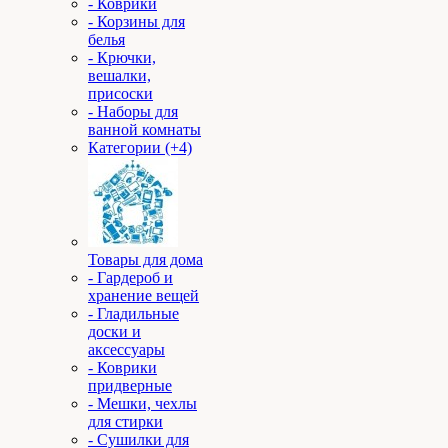
- Коврики
- Корзины для
белья
- Крючки,
вешалки,
присоски
- Наборы для
ванной комнаты
Категории (+4)
Товары для дома
- Гардероб и
хранение вещей
- Гладильные
доски и
аксессуары
- Коврики
придверные
- Мешки, чехлы
для стирки
- Сушилки для