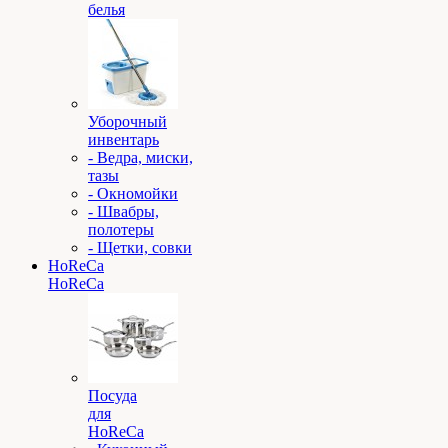
белья
Уборочный
инвентарь
- Ведра, миски,
тазы
- Окномойки
- Швабры,
полотеры
- Щетки, совки
HoReCa
HoReCa
Посуда
для
HoReCa