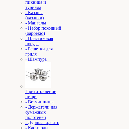
пикника и
туризма
- Казаны
(казанки)
- Мангалы
- Набор походный
(барбекю)
- Пластиковая
посуда
- Решетки для
гриля
- Шампура
Приготовление
пищи
- Ветчинницы
- Держатели для
бумажных
полотенец
- Дуршлаги, сито
- Кастрюли