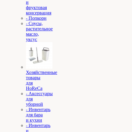
и
фруктовая
консервация
- Попкорн
- Соусы,
растительное
масло,
уксус
Хозяйственные
товары
для
HoReCa
- Аксессуары
для
уборной
- Инвентарь
для бара
и кухни
- Инвентарь
и