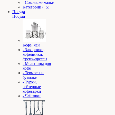
- Соковыжималки
Категории (+5)
Посуда
Посуда
Кофе, чай
- Заварники,
кофейники,
френч-прессы
- Мельницы для
кофе
- Термосы и
бутылки
- Турки,
гейзерные
кофеварки
- Чайники