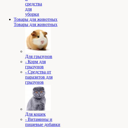
средства
для
уборки
Товары для животных
Товары для животных
Для грызунов
- Корм для
грызунов
- Средства от
паразитов для
грызунов
Для кошек
- Витамины и
пищевые добавки