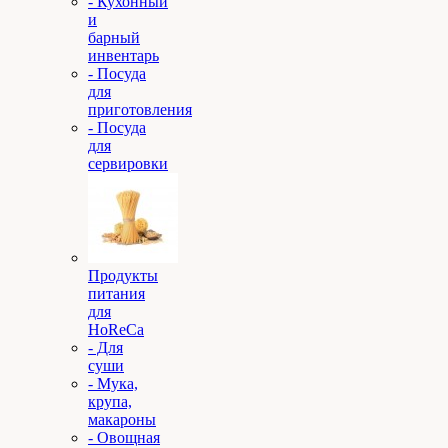
- Кухонный
и
барный
инвентарь
- Посуда
для
приготовления
- Посуда
для
сервировки
Продукты
питания
для
HoReCa
- Для
суши
- Мука,
крупа,
макароны
- Овощная