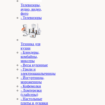
Телевизоры,
аудио, видео,
фото
- Телевизоры
Техника для
кухни
- Блендеры,
комбайны,
миксеры
- Весы кухонные
- Грили и
электрошашлычницы
- Йогуртницы,
мороженицы
- Кофемолки
- Ломтерезки
(слайсеры)
- Настольные
плиты и духовки