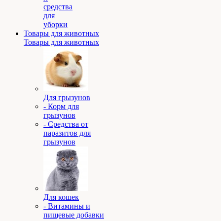
средства
для
уборки
Товары для животных
Товары для животных
Для грызунов
- Корм для
грызунов
- Средства от
паразитов для
грызунов
Для кошек
- Витамины и
пищевые добавки