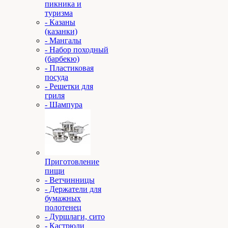
пикника и
туризма
- Казаны
(казанки)
- Мангалы
- Набор походный
(барбекю)
- Пластиковая
посуда
- Решетки для
гриля
- Шампура
Приготовление
пищи
- Ветчинницы
- Держатели для
бумажных
полотенец
- Дуршлаги, сито
- Кастрюли