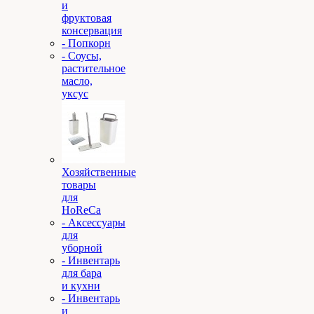
и
фруктовая
консервация
- Попкорн
- Соусы,
растительное
масло,
уксус
Хозяйственные
товары
для
HoReCa
- Аксессуары
для
уборной
- Инвентарь
для бара
и кухни
- Инвентарь
и