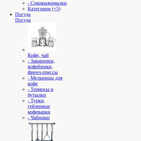
- Соковыжималки
Категории (+5)
Посуда
Посуда
Кофе, чай
- Заварники,
кофейники,
френч-прессы
- Мельницы для
кофе
- Термосы и
бутылки
- Турки,
гейзерные
кофеварки
- Чайники