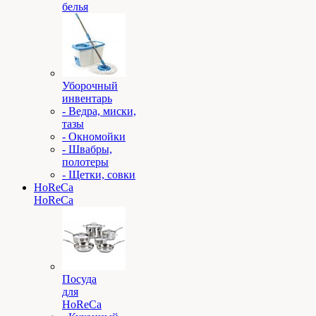
белья
Уборочный
инвентарь
- Ведра, миски,
тазы
- Окномойки
- Швабры,
полотеры
- Щетки, совки
HoReCa
HoReCa
Посуда
для
HoReCa