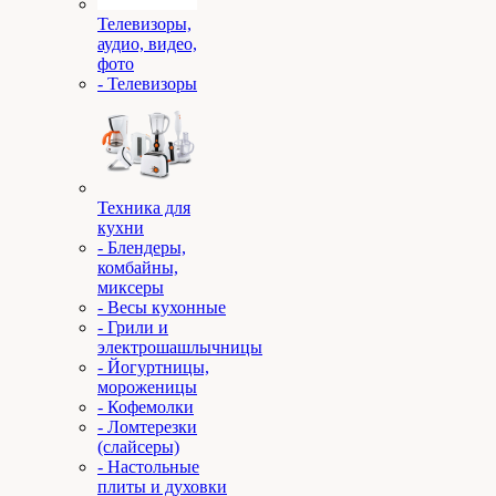
Телевизоры,
аудио, видео,
фото
- Телевизоры
Техника для
кухни
- Блендеры,
комбайны,
миксеры
- Весы кухонные
- Грили и
электрошашлычницы
- Йогуртницы,
мороженицы
- Кофемолки
- Ломтерезки
(слайсеры)
- Настольные
плиты и духовки