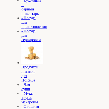
- Кухонный
и
барный
инвентарь
- Посуда
для
приготовления
- Посуда
для
сервировки
Продукты
питания
для
HoReCa
- Для
суши
- Мука,
крупа,
макароны
- Овощная