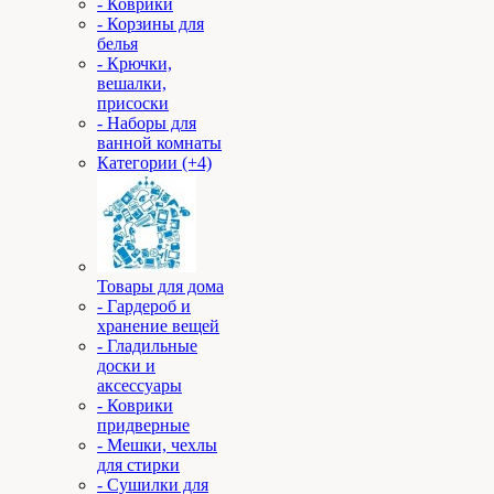
- Коврики
- Корзины для
белья
- Крючки,
вешалки,
присоски
- Наборы для
ванной комнаты
Категории (+4)
Товары для дома
- Гардероб и
хранение вещей
- Гладильные
доски и
аксессуары
- Коврики
придверные
- Мешки, чехлы
для стирки
- Сушилки для