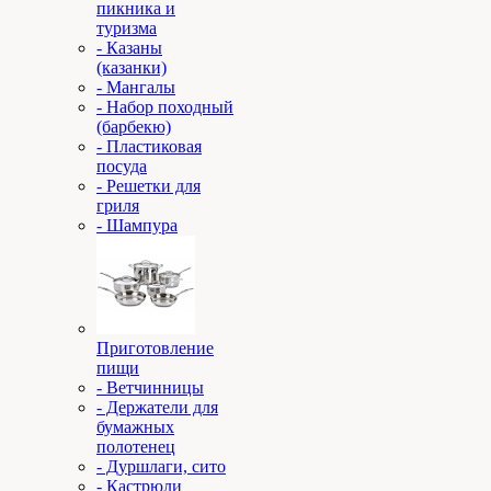
пикника и
туризма
- Казаны
(казанки)
- Мангалы
- Набор походный
(барбекю)
- Пластиковая
посуда
- Решетки для
гриля
- Шампура
Приготовление
пищи
- Ветчинницы
- Держатели для
бумажных
полотенец
- Дуршлаги, сито
- Кастрюли