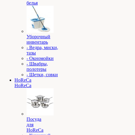
белья
Уборочный
инвентарь
- Ведра, миски,
тазы
- Окномойки
- Швабры,
полотеры
- Щетки, совки
HoReCa
HoReCa
Посуда
для
HoReCa