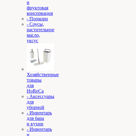
и
фруктовая
консервация
- Попкорн
- Соусы,
растительное
масло,
уксус
Хозяйственные
товары
для
HoReCa
- Аксессуары
для
уборной
- Инвентарь
для бара
и кухни
- Инвентарь
и