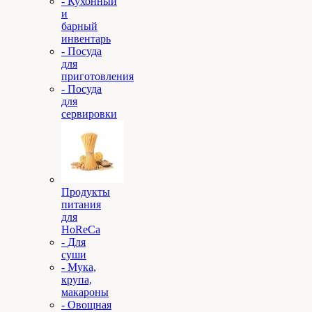
- Кухонный
и
барный
инвентарь
- Посуда
для
приготовления
- Посуда
для
сервировки
Продукты
питания
для
HoReCa
- Для
суши
- Мука,
крупа,
макароны
- Овощная