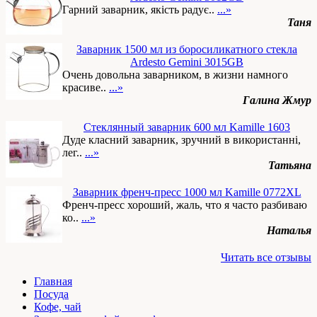
Гарний заварник, якість радує..
...»
Таня
Заварник 1500 мл из боросиликатного стекла
Ardesto Gemini 3015GВ
Очень довольна заварником, в жизни намного
красиве..
...»
Галина Жмур
Стеклянный заварник 600 мл Kamille 1603
Дуде класний заварник, зручний в використанні,
лег..
...»
Татьяна
Заварник френч-пресс 1000 мл Kamille 0772XL
Френч-пресс хороший, жаль, что я часто разбиваю
ко..
...»
Наталья
Читать все отзывы
Главная
Посуда
Кофе, чай