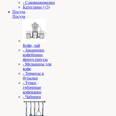
- Соковыжималки
Категории (+5)
Посуда
Посуда
Кофе, чай
- Заварники,
кофейники,
френч-прессы
- Мельницы для
кофе
- Термосы и
бутылки
- Турки,
гейзерные
кофеварки
- Чайники