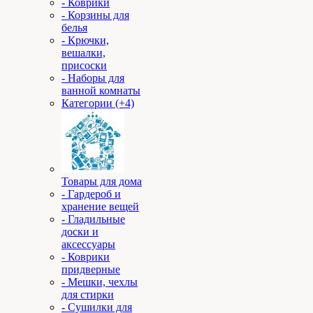
- Коврики
- Корзины для
белья
- Крючки,
вешалки,
присоски
- Наборы для
ванной комнаты
Категории (+4)
Товары для дома
- Гардероб и
хранение вещей
- Гладильные
доски и
аксессуары
- Коврики
придверные
- Мешки, чехлы
для стирки
- Сушилки для