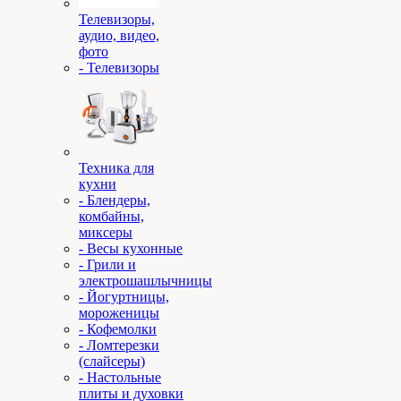
Телевизоры,
аудио, видео,
фото
- Телевизоры
Техника для
кухни
- Блендеры,
комбайны,
миксеры
- Весы кухонные
- Грили и
электрошашлычницы
- Йогуртницы,
мороженицы
- Кофемолки
- Ломтерезки
(слайсеры)
- Настольные
плиты и духовки