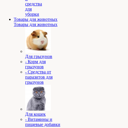
средства
для
уборки
Товары для животных
Товары для животных
Для грызунов
- Корм для
грызунов
- Средства от
паразитов для
грызунов
Для кошек
- Витамины и
пищевые добавки