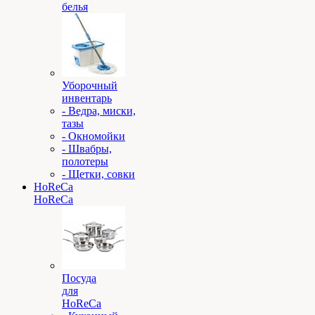
белья
Уборочный
инвентарь
- Ведра, миски,
тазы
- Окномойки
- Швабры,
полотеры
- Щетки, совки
HoReCa
HoReCa
Посуда
для
HoReCa