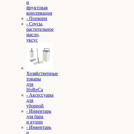
и
фруктовая
консервация
- Попкорн
- Соусы,
растительное
масло,
уксус
Хозяйственные
товары
для
HoReCa
- Аксессуары
для
уборной
- Инвентарь
для бара
и кухни
- Инвентарь
и