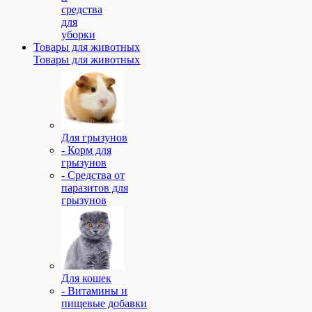
средства
для
уборки
Товары для животных
Товары для животных
Для грызунов
- Корм для
грызунов
- Средства от
паразитов для
грызунов
Для кошек
- Витамины и
пищевые добавки