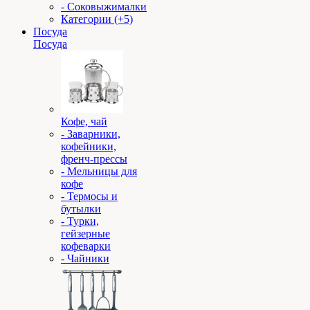
- Соковыжималки
Категории (+5)
Посуда
Посуда
Кофе, чай
- Заварники,
кофейники,
френч-прессы
- Мельницы для
кофе
- Термосы и
бутылки
- Турки,
гейзерные
кофеварки
- Чайники