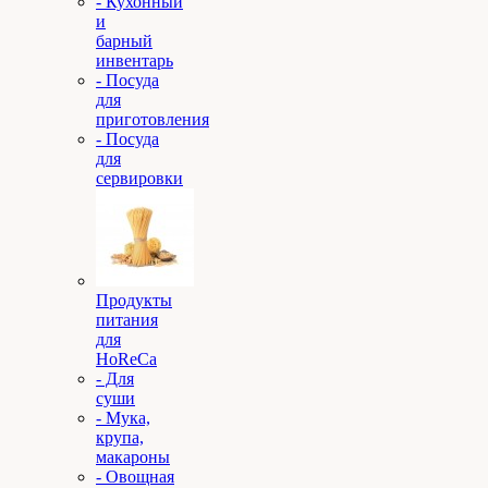
- Кухонный
и
барный
инвентарь
- Посуда
для
приготовления
- Посуда
для
сервировки
Продукты
питания
для
HoReCa
- Для
суши
- Мука,
крупа,
макароны
- Овощная