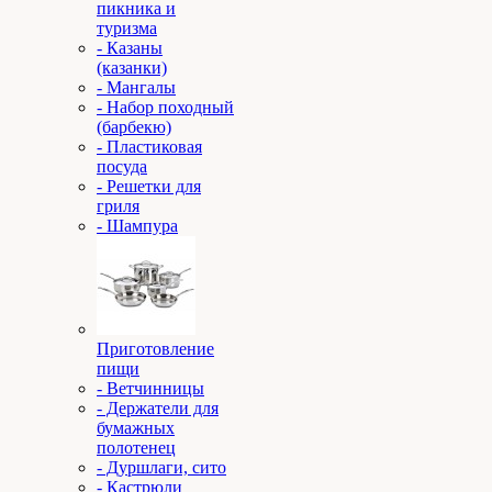
пикника и
туризма
- Казаны
(казанки)
- Мангалы
- Набор походный
(барбекю)
- Пластиковая
посуда
- Решетки для
гриля
- Шампура
Приготовление
пищи
- Ветчинницы
- Держатели для
бумажных
полотенец
- Дуршлаги, сито
- Кастрюли