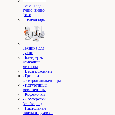
Телевизоры,
аудио, видео,
фото
- Телевизоры
Техника для
кухни
- Блендеры,
комбайны,
миксеры
- Весы кухонные
- Грили и
электрошашлычницы
- Йогуртницы,
мороженицы
- Кофемолки
- Ломтерезки
(слайсеры)
- Настольные
плиты и духовки