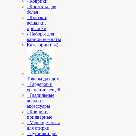
- Коврики
- Корзины для
белья
- Крючки,
вешалки,
присоски
- Наборы для
ванной комнаты
Категории (+4)
Товары для дома
- Гардероб и
хранение вещей
- Гладильные
доски и
аксессуары
- Коврики
придверные
- Мешки, чехлы
для стирки
- Сушилки для