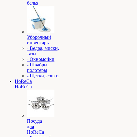
белья
Уборочный
инвентарь
- Ведра, миски,
тазы
- Окномойки
- Швабры,
полотеры
- Щетки, совки
HoReCa
HoReCa
Посуда
для
HoReCa