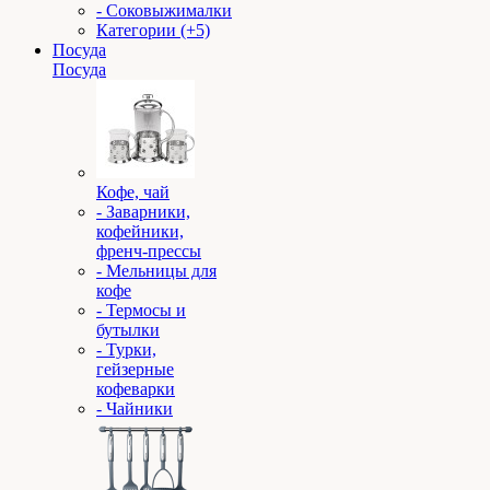
- Соковыжималки
Категории (+5)
Посуда
Посуда
Кофе, чай
- Заварники,
кофейники,
френч-прессы
- Мельницы для
кофе
- Термосы и
бутылки
- Турки,
гейзерные
кофеварки
- Чайники