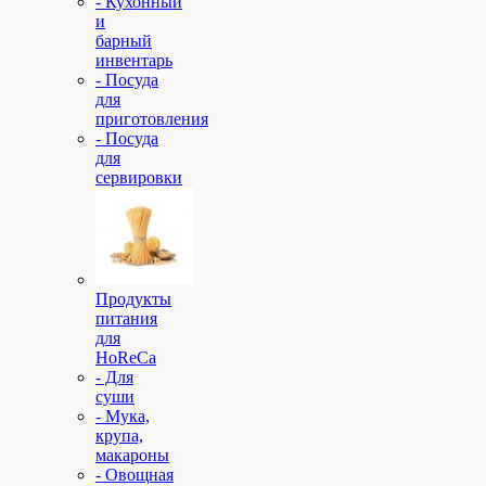
- Кухонный
и
барный
инвентарь
- Посуда
для
приготовления
- Посуда
для
сервировки
Продукты
питания
для
HoReCa
- Для
суши
- Мука,
крупа,
макароны
- Овощная