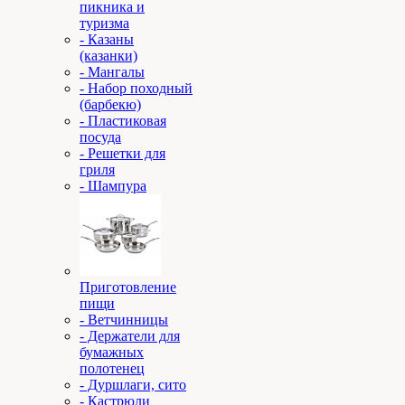
пикника и
туризма
- Казаны
(казанки)
- Мангалы
- Набор походный
(барбекю)
- Пластиковая
посуда
- Решетки для
гриля
- Шампура
Приготовление
пищи
- Ветчинницы
- Держатели для
бумажных
полотенец
- Дуршлаги, сито
- Кастрюли