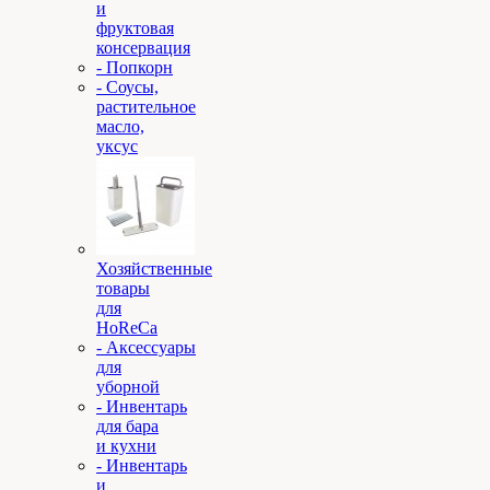
и
фруктовая
консервация
- Попкорн
- Соусы,
растительное
масло,
уксус
Хозяйственные
товары
для
HoReCa
- Аксессуары
для
уборной
- Инвентарь
для бара
и кухни
- Инвентарь
и