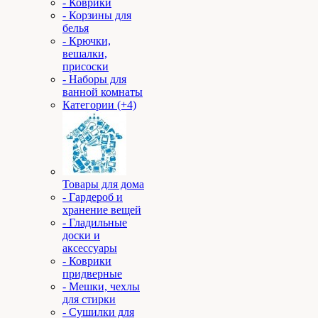
- Коврики
- Корзины для
белья
- Крючки,
вешалки,
присоски
- Наборы для
ванной комнаты
Категории (+4)
Товары для дома
- Гардероб и
хранение вещей
- Гладильные
доски и
аксессуары
- Коврики
придверные
- Мешки, чехлы
для стирки
- Сушилки для