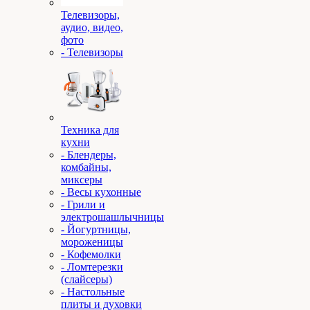
Телевизоры,
аудио, видео,
фото
- Телевизоры
Техника для
кухни
- Блендеры,
комбайны,
миксеры
- Весы кухонные
- Грили и
электрошашлычницы
- Йогуртницы,
мороженицы
- Кофемолки
- Ломтерезки
(слайсеры)
- Настольные
плиты и духовки