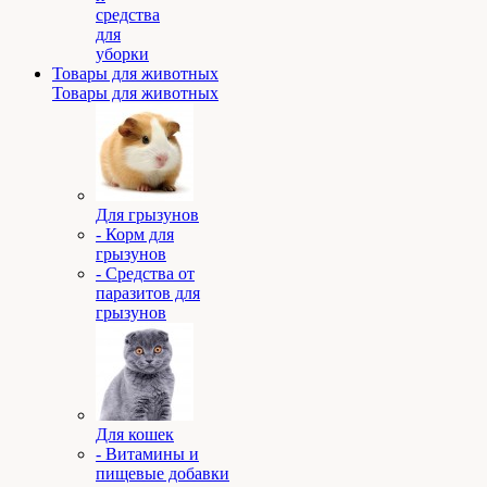
средства
для
уборки
Товары для животных
Товары для животных
Для грызунов
- Корм для
грызунов
- Средства от
паразитов для
грызунов
Для кошек
- Витамины и
пищевые добавки