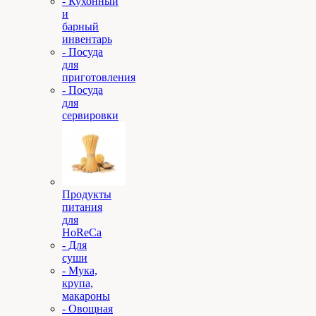
- Кухонный
и
барный
инвентарь
- Посуда
для
приготовления
- Посуда
для
сервировки
Продукты
питания
для
HoReCa
- Для
суши
- Мука,
крупа,
макароны
- Овощная