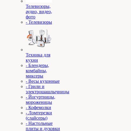
Телевизоры,
аудио, видео,
фото
- Телевизоры
Техника для
кухни
- Блендеры,
комбайны,
миксеры
- Весы кухонные
- Грили и
электрошашлычницы
- Йогуртницы,
мороженицы
- Кофемолки
- Ломтерезки
(слайсеры)
- Настольные
плиты и духовки