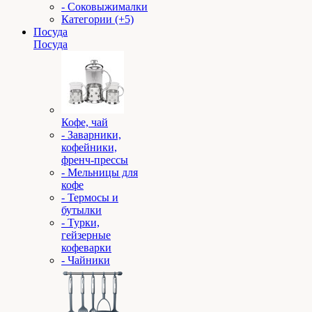
- Соковыжималки
Категории (+5)
Посуда
Посуда
Кофе, чай
- Заварники,
кофейники,
френч-прессы
- Мельницы для
кофе
- Термосы и
бутылки
- Турки,
гейзерные
кофеварки
- Чайники