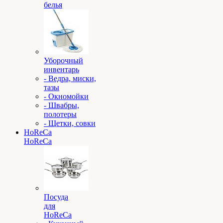
белья
Уборочный
инвентарь
- Ведра, миски,
тазы
- Окномойки
- Швабры,
полотеры
- Щетки, совки
HoReCa
HoReCa
Посуда
для
HoReCa