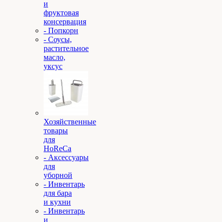
и
фруктовая
консервация
- Попкорн
- Соусы,
растительное
масло,
уксус
Хозяйственные
товары
для
HoReCa
- Аксессуары
для
уборной
- Инвентарь
для бара
и кухни
- Инвентарь
и