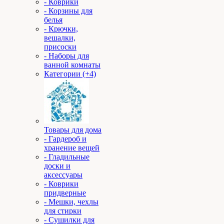
- Коврики
- Корзины для
белья
- Крючки,
вешалки,
присоски
- Наборы для
ванной комнаты
Категории (+4)
Товары для дома
- Гардероб и
хранение вещей
- Гладильные
доски и
аксессуары
- Коврики
придверные
- Мешки, чехлы
для стирки
- Сушилки для