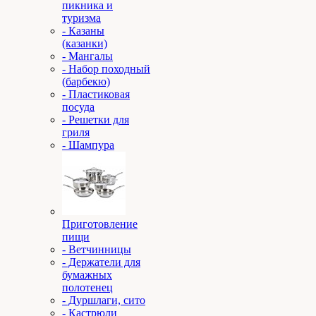
пикника и
туризма
- Казаны
(казанки)
- Мангалы
- Набор походный
(барбекю)
- Пластиковая
посуда
- Решетки для
гриля
- Шампура
Приготовление
пищи
- Ветчинницы
- Держатели для
бумажных
полотенец
- Дуршлаги, сито
- Кастрюли