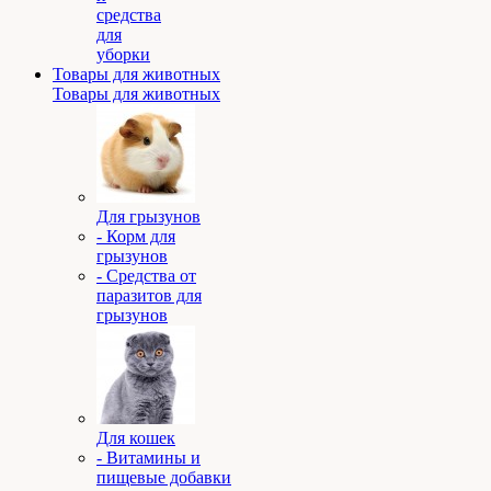
средства
для
уборки
Товары для животных
Товары для животных
Для грызунов
- Корм для
грызунов
- Средства от
паразитов для
грызунов
Для кошек
- Витамины и
пищевые добавки