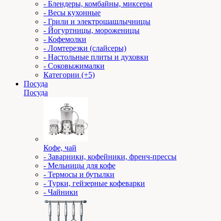
- Блендеры, комбайны, миксеры
- Весы кухонные
- Грили и электрошашлычницы
- Йогуртницы, мороженицы
- Кофемолки
- Ломтерезки (слайсеры)
- Настольные плиты и духовки
- Соковыжималки
Категории (+5)
Посуда
Посуда
Кофе, чай
- Заварники, кофейники, френч-прессы
- Мельницы для кофе
- Термосы и бутылки
- Турки, гейзерные кофеварки
- Чайники