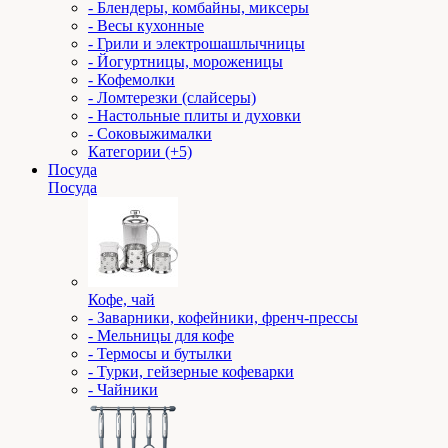
- Блендеры, комбайны, миксеры
- Весы кухонные
- Грили и электрошашлычницы
- Йогуртницы, мороженицы
- Кофемолки
- Ломтерезки (слайсеры)
- Настольные плиты и духовки
- Соковыжималки
Категории (+5)
Посуда
Посуда
Кофе, чай
- Заварники, кофейники, френч-прессы
- Мельницы для кофе
- Термосы и бутылки
- Турки, гейзерные кофеварки
- Чайники