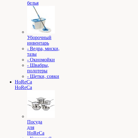
белья
Уборочный
инвентарь
- Ведра, миски,
тазы
- Окномойки
- Швабры,
полотеры
- Щетки, совки
HoReCa
HoReCa
Посуда
для
HoReCa