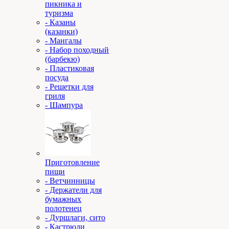
пикника и
туризма
- Казаны
(казанки)
- Мангалы
- Набор походный
(барбекю)
- Пластиковая
посуда
- Решетки для
гриля
- Шампура
Приготовление
пищи
- Ветчинницы
- Держатели для
бумажных
полотенец
- Дуршлаги, сито
- Кастрюли