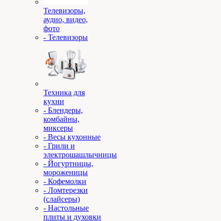
Телевизоры,
аудио, видео,
фото
- Телевизоры
Техника для
кухни
- Блендеры,
комбайны,
миксеры
- Весы кухонные
- Грили и
электрошашлычницы
- Йогуртницы,
мороженицы
- Кофемолки
- Ломтерезки
(слайсеры)
- Настольные
плиты и духовки