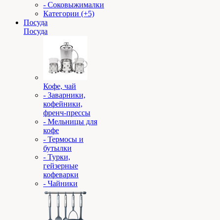
- Соковыжималки
Категории (+5)
Посуда
Посуда
Кофе, чай
- Заварники,
кофейники,
френч-прессы
- Мельницы для
кофе
- Термосы и
бутылки
- Турки,
гейзерные
кофеварки
- Чайники