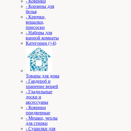
- Коврики
- Корзины для
белья
- Крючки,
вешалки,
присоски
- Наборы для
ванной комнаты
Категории (+4)
Товары для дома
- Гардероб и
хранение вещей
- Гладильные
доски и
аксессуары
- Коврики
придверные
- Мешки, чехлы
для стирки
- Сушилки для