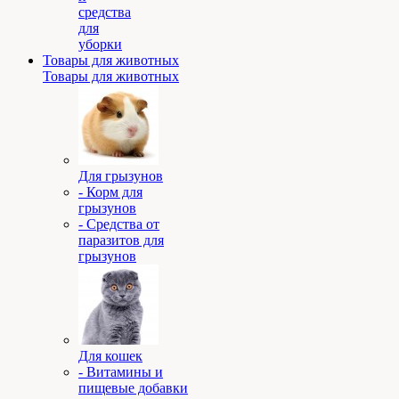
средства
для
уборки
Товары для животных
Товары для животных
Для грызунов
- Корм для
грызунов
- Средства от
паразитов для
грызунов
Для кошек
- Витамины и
пищевые добавки