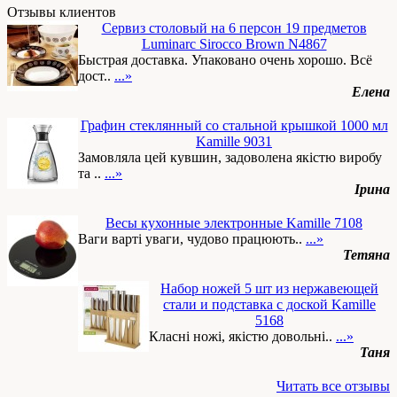
Отзывы клиентов
Сервиз столовый на 6 персон 19 предметов
Luminarc Sirocco Brown N4867
Быстрая доставка. Упаковано очень хорошо. Всё
дост..
...»
Елена
Графин стеклянный со стальной крышкой 1000 мл
Kamille 9031
Замовляла цей кувшин, задоволена якістю виробу
та ..
...»
Ірина
Весы кухонные электронные Kamille 7108
Ваги варті уваги, чудово працюють..
...»
Тетяна
Набор ножей 5 шт из нержавеющей
стали и подставка с доской Kamille
5168
Класні ножі, якістю довольні..
...»
Таня
Читать все отзывы