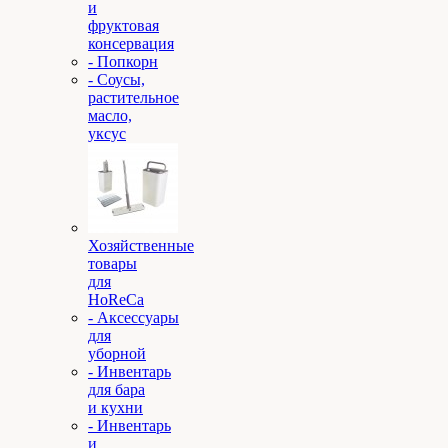
и
фруктовая
консервация
- Попкорн
- Соусы,
растительное
масло,
уксус
Хозяйственные
товары
для
HoReCa
- Аксессуары
для
уборной
- Инвентарь
для бара
и кухни
- Инвентарь
и