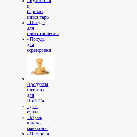
- Кухонный
и
барный
инвентарь
- Посуда
для
приготовления
- Посуда
для
сервировки
Продукты
питания
для
HoReCa
- Для
суши
- Мука,
крупа,
макароны
- Овощная